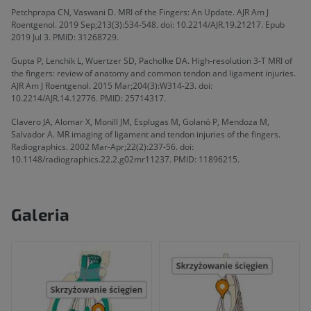
Petchprapa CN, Vaswani D. MRI of the Fingers: An Update. AJR Am J
Roentgenol. 2019 Sep;213(3):534-548. doi: 10.2214/AJR.19.21217. Epub
2019 Jul 3. PMID: 31268729.
Gupta P, Lenchik L, Wuertzer SD, Pacholke DA. High-resolution 3-T MRI of
the fingers: review of anatomy and common tendon and ligament injuries.
AJR Am J Roentgenol. 2015 Mar;204(3):W314-23. doi:
10.2214/AJR.14.12776. PMID: 25714317.
Clavero JA, Alomar X, Monill JM, Esplugas M, Golanó P, Mendoza M,
Salvador A. MR imaging of ligament and tendon injuries of the fingers.
Radiographics. 2002 Mar-Apr;22(2):237-56. doi:
10.1148/radiographics.22.2.g02mr11237. PMID: 11896215.
Galeria