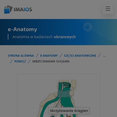
e-Anatomy
Anatomia w badaniach
obrazowych
STRONA GŁÓWNA
E-ANATOMY
CZĘŚCI ANATOMICZNE
...
POWIĘŹ
SKRZYŻOWANIE ŚCIĘGIEN