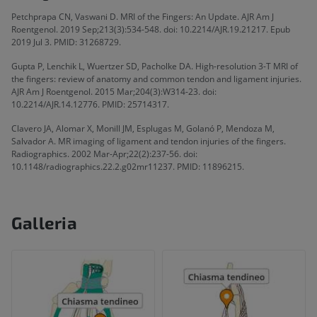
Petchprapa CN, Vaswani D. MRI of the Fingers: An Update. AJR Am J
Roentgenol. 2019 Sep;213(3):534-548. doi: 10.2214/AJR.19.21217. Epub
2019 Jul 3. PMID: 31268729.
Gupta P, Lenchik L, Wuertzer SD, Pacholke DA. High-resolution 3-T MRI of
the fingers: review of anatomy and common tendon and ligament injuries.
AJR Am J Roentgenol. 2015 Mar;204(3):W314-23. doi:
10.2214/AJR.14.12776. PMID: 25714317.
Clavero JA, Alomar X, Monill JM, Esplugas M, Golanó P, Mendoza M,
Salvador A. MR imaging of ligament and tendon injuries of the fingers.
Radiographics. 2002 Mar-Apr;22(2):237-56. doi:
10.1148/radiographics.22.2.g02mr11237. PMID: 11896215.
Galleria