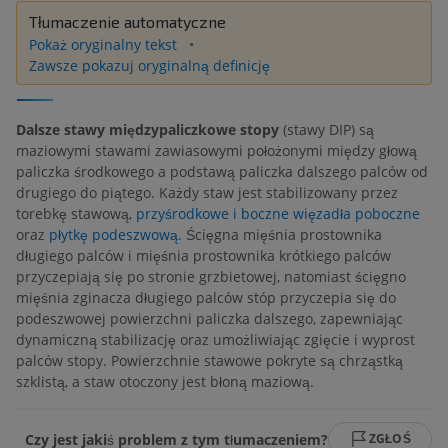
Tłumaczenie automatyczne
Pokaż oryginalny tekst
Zawsze pokazuj oryginalną definicję
Dalsze stawy międzypaliczkowe stopy
(stawy DIP) są
maziowymi stawami zawiasowymi położonymi między głową
paliczka środkowego a podstawą paliczka dalszego palców od
drugiego do piątego. Każdy staw jest stabilizowany przez
torebkę stawową,
przyśrodkowe i boczne więzadła poboczne
oraz
płytkę podeszwową
. Ścięgna mięśnia prostownika
długiego palców i mięśnia prostownika krótkiego palców
przyczepiają się po stronie grzbietowej, natomiast ścięgno
mięśnia zginacza długiego palców stóp przyczepia się do
podeszwowej powierzchni paliczka dalszego, zapewniając
dynamiczną stabilizację oraz umożliwiając zgięcie i wyprost
palców stopy. Powierzchnie stawowe pokryte są chrząstką
szklistą, a staw otoczony jest błoną maziową.
Czy jest jakiś problem z tym tłumaczeniem?
ZGŁOŚ