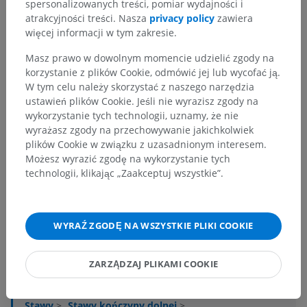
spersonalizowanych treści, pomiar wydajności i
atrakcyjności treści. Nasza
privacy policy
zawiera
więcej informacji w tym zakresie.
Masz prawo w dowolnym momencie udzielić zgody na
korzystanie z plików Cookie, odmówić jej lub wycofać ją.
W tym celu należy skorzystać z naszego narzędzia
ustawień plików Cookie. Jeśli nie wyrazisz zgody na
wykorzystanie tych technologii, uznamy, że nie
wyrażasz zgody na przechowywanie jakichkolwiek
plików Cookie w związku z uzasadnionym interesem.
Możesz wyrazić zgodę na wykorzystanie tych
technologii, klikając „Zaakceptuj wszystkie”.
Hierarchia anatomiczna
WYRAŹ ZGODĘ NA WSZYSTKIE PLIKI COOKIE
ZARZĄDZAJ PLIKAMI COOKIE
Anatomia człowieka 2
Ciało ludzkie
>
Układy mięśniowo-szkieletowe
>
Stawy
>
Stawy kończyny dolnej
>