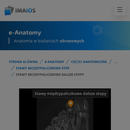
e-Anatomy
Anatomia w badaniach
obrazowych
STRONA GŁÓWNA
E-ANATOMY
CZĘŚCI ANATOMICZNE
...
STAWY MIĘDZYPALICZKOWE STÓP
STAWY MIĘDZYPALICZKOWE DALSZE STOPY