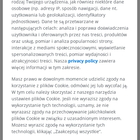
Więzozrost obręczy piersiowej
rodzaj Twojego urządzenia, jak również niektóre dane
osobowe (np. adresy IP, sposób nawigacji, dane nt.
Stawy maziowe obręczy piersiowej
użytkowania lub geolokalizacji, identyfikatory
jednostkowe). Dane te są przetwarzane w
następujących celach: analiza i poprawa doświadczenia
użytkownika i oferowanych przez nas treści, produktów
oraz usług, pomiar i analiza popularności strony,
Porównawcza anatomia zwierząt
interakcje z mediami społecznościowymi, wyświetlanie
spersonalizowanych treści, pomiar wydajności i
atrakcyjności treści. Nasza
privacy policy
zawiera
Tłumaczenia
więcej informacji w tym zakresie.
Masz prawo w dowolnym momencie udzielić zgody na
korzystanie z plików Cookie, odmówić jej lub wycofać ją.
W tym celu należy skorzystać z naszego narzędzia
Zauważyłeś błąd?
ustawień plików Cookie. Jeśli nie wyrazisz zgody na
Zachęcamy do przesyłania sugestii poprawek,
wykorzystanie tych technologii, uznamy, że nie
tłumaczeń lub innych treści, które przełożą się na
wyrażasz zgody na przechowywanie jakichkolwiek
lepszą jakość materiałów.
plików Cookie w związku z uzasadnionym interesem.
Możesz wyrazić zgodę na wykorzystanie tych
technologii, klikając „Zaakceptuj wszystkie”.
Zgłoś problem