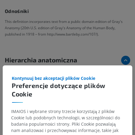
Odnośniki
This definition incorporates text from a public domain edition of Gray's
Anatomy (20th U.S. edition of Gray's Anatomy of the Human Body,
published in 1918 – from http://www.bartleby.com/107/).
Hierarchia anatomiczna
Kontynuuj bez akceptacji plików Cookie
Anatomia człowieka 2
Preferencje dotyczące plików
Cookie
Anatomia człowieka 1
Anatomia układu kostnego
>
Stawy
>
IMAIOS i wybrane strony trzecie korzystają z plików
Stawy kończyny górnej
>
Stawy obręczy piersiowej
Cookie lub podobnych technologii, w szczególności do
badania popularności strony. Pliki Cookie pozwalają
Powiązane struktury:
nam analizować i przechowywać informacje, takie jak