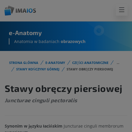
e-Anatomy
Anatomia w badaniach
obrazowych
STRONA GŁÓWNA
E-ANATOMY
CZĘŚCI ANATOMICZNE
...
STAWY KOŃCZYNY GÓRNEJ
STAWY OBRĘCZY PIERSIOWEJ
Stawy obręczy piersiowej
Juncturae cinguli pectoralis
Synonim w języku łacińskim
Juncturae cinguli membrorum