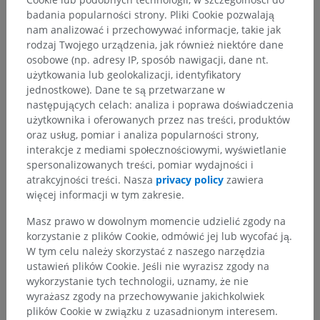
Powiązane struktury:
badania popularności strony. Pliki Cookie pozwalają
Więzadło kruczo-barkowe
nam analizować i przechowywać informacje, takie jak
Więzadło poprzeczne łopatki górne
rodzaj Twojego urządzenia, jak również niektóre dane
Więzadło poprzeczne łopatki dolne
osobowe (np. adresy IP, sposób nawigacji, dane nt.
użytkowania lub geolokalizacji, identyfikatory
jednostkowe). Dane te są przetwarzane w
następujących celach: analiza i poprawa doświadczenia
Anatomia człowieka 1
użytkownika i oferowanych przez nas treści, produktów
oraz usług, pomiar i analiza popularności strony,
interakcje z mediami społecznościowymi, wyświetlanie
spersonalizowanych treści, pomiar wydajności i
Porównawcza anatomia zwierząt
atrakcyjności treści. Nasza
privacy policy
zawiera
więcej informacji w tym zakresie.
Masz prawo w dowolnym momencie udzielić zgody na
Tłumaczenia
korzystanie z plików Cookie, odmówić jej lub wycofać ją.
W tym celu należy skorzystać z naszego narzędzia
ustawień plików Cookie. Jeśli nie wyrazisz zgody na
wykorzystanie tych technologii, uznamy, że nie
wyrażasz zgody na przechowywanie jakichkolwiek
Zauważyłeś błąd?
plików Cookie w związku z uzasadnionym interesem.