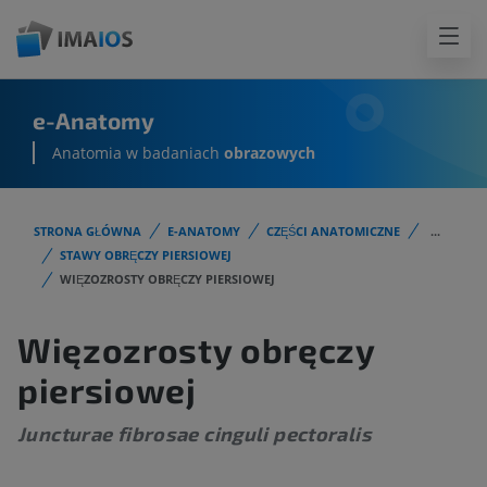
e-Anatomy
Anatomia w badaniach
obrazowych
STRONA GŁÓWNA
E-ANATOMY
CZĘŚCI ANATOMICZNE
...
STAWY OBRĘCZY PIERSIOWEJ
WIĘZOZROSTY OBRĘCZY PIERSIOWEJ
Więzozrosty obręczy
piersiowej
Juncturae fibrosae cinguli pectoralis