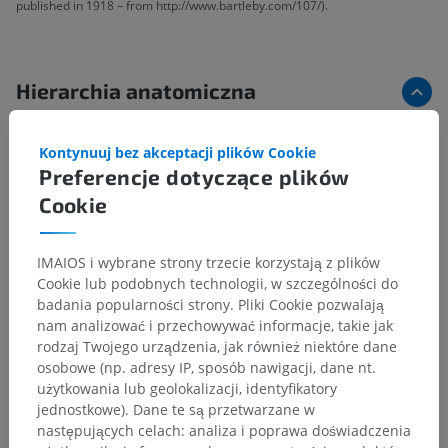
published in 1918 – from http://www.bartleby.com/107/).
Hierarchia anatomiczna
Kontynuuj bez akceptacji plików Cookie
Anatomia człowieka 1
Preferencje dotyczące plików
Anatomia układu kostnego
>
Układ nerwowy
>
Cookie
Centralny system nerwowy
>
Istota biała
>
Sznur
Powiązane struktury:
Nie istnieją struktury powiązane
IMAIOS i wybrane strony trzecie korzystają z plików
z tą częścią ciała
Cookie lub podobnych technologii, w szczególności do
badania popularności strony. Pliki Cookie pozwalają
nam analizować i przechowywać informacje, takie jak
rodzaj Twojego urządzenia, jak również niektóre dane
Neuroanatomia człowieka
osobowe (np. adresy IP, sposób nawigacji, dane nt.
użytkowania lub geolokalizacji, identyfikatory
jednostkowe). Dane te są przetwarzane w
następujących celach: analiza i poprawa doświadczenia
Tłumaczenia