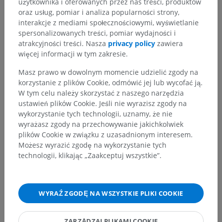
użytkownika i oferowanych przez nas treści, produktów
oraz usług, pomiar i analiza popularności strony,
interakcje z mediami społecznościowymi, wyświetlanie
spersonalizowanych treści, pomiar wydajności i
atrakcyjności treści. Nasza
privacy policy
zawiera
Zauważyłeś błąd?
więcej informacji w tym zakresie.
Zachęcamy do przesyłania sugestii poprawek,
tłumaczeń lub innych treści, które przełożą się na
Masz prawo w dowolnym momencie udzielić zgody na
lepszą jakość materiałów.
korzystanie z plików Cookie, odmówić jej lub wycofać ją.
W tym celu należy skorzystać z naszego narzędzia
Zgłoś problem
ustawień plików Cookie. Jeśli nie wyrazisz zgody na
wykorzystanie tych technologii, uznamy, że nie
wyrażasz zgody na przechowywanie jakichkolwiek
plików Cookie w związku z uzasadnionym interesem.
POBIERZ APLIKACJĘ
Możesz wyrazić zgodę na wykorzystanie tych
technologii, klikając „Zaakceptuj wszystkie”.
WYRAŹ ZGODĘ NA WSZYSTKIE PLIKI COOKIE
ZARZĄDZAJ PLIKAMI COOKIE