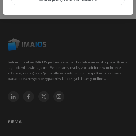
Jednym z celów IMAIOS jest wspieranie i kształcenie osób opiekujących
się ludźmi i zwierzętami. Wspieramy osoby zatrudnione w ochronie
zdrowia, udostępniając im atlasy anatomiczne, współtworzone bazy
badań obrazowych przypadków klinicznych i kursy online...
FIRMA