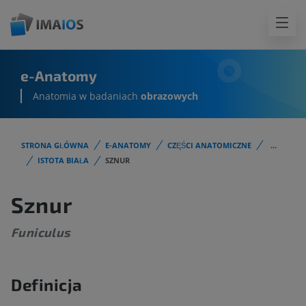
e-Anatomy
Anatomia w badaniach
obrazowych
STRONA GŁÓWNA
E-ANATOMY
CZĘŚCI ANATOMICZNE
...
ISTOTA BIAŁA
SZNUR
Sznur
Funiculus
Definicja