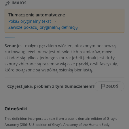
IMAIOS
Tłumaczenie automatyczne
Pokaż oryginalny tekst
Zawsze pokazuj oryginalną definicję
Sznur
jest małym pęczkiem włókien, otoczonym pochewką
rurkowatą; jeżeli nerw jest niewielkich rozmiarów, może
składać się tylko z jednego sznura; jeżeli jednak jest duży,
sznury zbierane są razem w większe pęczki, czyli fascykuły,
które połączone są wspólną osłonką błoniastą.
Czy jest jakiś problem z tym tłumaczeniem?
ZGŁOŚ
Odnośniki
This definition incorporates text from a public domain edition of Gray's
Anatomy (20th U.S. edition of Gray's Anatomy of the Human Body,