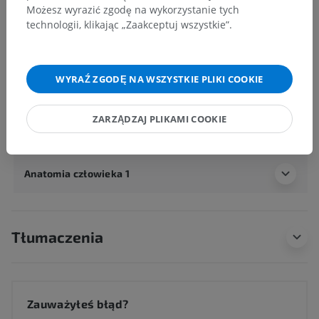
Anatomia człowieka 2
Możesz wyrazić zgodę na wykorzystanie tych
technologii, klikając „Zaakceptuj wszystkie”.
Ciało ludzkie
>
Układy mięśniowo-szkieletowe
>
Układ mięśniowy
>
Układ mięśniowy kończyny górnej
>
Powięź
>
Więzadło poprzeczne śródręcza powierzchowne
WYRAŹ ZGODĘ NA WSZYSTKIE PLIKI COOKIE
Powiązane struktury:
Nie istnieją struktury powiązane
ZARZĄDZAJ PLIKAMI COOKIE
z tą częścią ciała
Anatomia człowieka 1
Tłumaczenia
Zauważyłeś błąd?