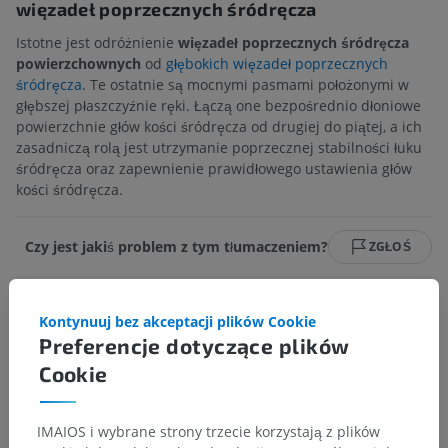
więzadeł poprzecznych śródręcza
Istotne jest odróżnienie
więzadeł poprzecznych śródręcza
powierzchownych
od
głębokich więzadeł poprzecznych
śródręcza
. Te ostatnie są mocnymi pasmami położonymi w
głębszej płaszczyźnie ręki. Łączą one bezpośrednio dłoniowe
powierzchnie głów kości śródręcza od drugiej do piątej, a ich
zasadniczą rolą jest utrzymanie poprzecznej stabilności łuku
śródręcza oraz zapewnienie prawidłowego ustawienia głów
kości śródręcza.
Czy jest jakiś problem z tym tłumaczeniem?
ZGŁOŚ
Kontynuuj bez akceptacji plików Cookie
Galeria
Preferencje dotyczące plików
Cookie
IMAIOS i wybrane strony trzecie korzystają z plików