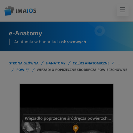
e-Anatomy
Anatomia w badaniach
obrazowych
STRONA GŁÓWNA
E-ANATOMY
CZĘŚCI ANATOMICZNE
...
POWIĘŹ
WIĘZADŁO POPRZECZNE ŚRÓDRĘCZA POWIERZCHOWNE