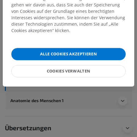
Anatomische Hierarchie
gehen wir davon aus, dass Sie auch der Speicherung
von Cookies auf der Grundlage eines berechtigten
Interesses widersprechen. Sie können der Verwendung
Anatomie des Menschen 2
dieser Technologien zustimmen, indem Sie auf „Alle
Cookies akzeptieren“ klicken.
Menschlicher Körper
>
Muskuloskelettale Systeme
>
Muskelsystem
>
Muskelsystem der oberen Gliedmaße
>
Faszien der oberen Extremität
>
ALLE COOKIES AKZEPTIEREN
Oberflächliches Querband des Mittelhandgelenks
COOKIES VERWALTEN
Darunterliegende Strukturen:
Für dieses anatomische
Teil gibt es keine zugehörigen Strukturen
Anatomie des Menschen 1
Übersetzungen