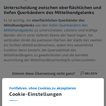
Unterscheidung zwischen oberflächlichen und
tiefen Querbändern des Mittelhandgelenks
Es ist wichtig, die
oberflächlichen Querbänder des
Mittelhandgelenks
von den
tiefen Querbändern des
Mittelhandgelenks
zu unterscheiden. Letztere sind kräftige
Bänder, die in einer tieferen Ebene der Hand liegen. Sie
verbinden direkt die palmaren Flächen der Köpfe des zweiten
bis fünften Mittelhandknochens, wobei ihre wesentliche
Funktion darin besteht, die Querstabilität des
Mittelhandbogens zu gewährleisten und die korrekte
Ausrichtung der Mittelhandknochenköpfe sicherzustellen.
Stimmt diese Übersetzung nicht ganz?
MELDEN
Fortfahren, ohne Cookies zu akzeptieren
Galerie
Cookie-Einstellungen