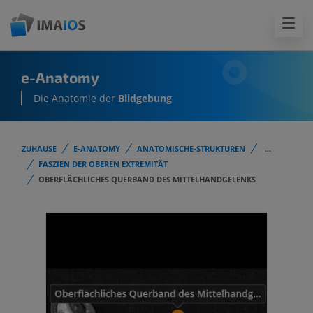
e-Anatomy
Die Anatomie der
Bildgebung
ZUHAUSE
E-ANATOMY
ANATOMISCHE-STRUKTUREN
...
FASZIEN DER OBEREN EXTREMITÄT
OBERFLÄCHLICHES QUERBAND DES MITTELHANDGELENKS