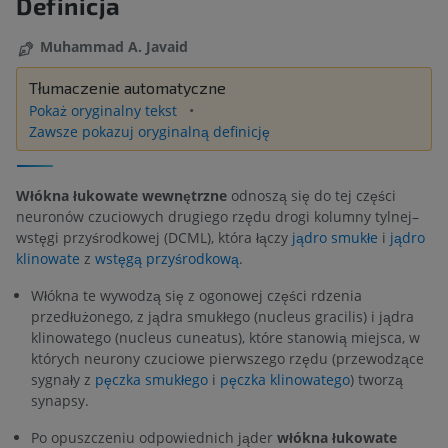
Definicja
Muhammad A. Javaid
Tłumaczenie automatyczne
Pokaż oryginalny tekst
Zawsze pokazuj oryginalną definicję
Włókna łukowate wewnętrzne
odnoszą się do tej części
neuronów czuciowych drugiego rzędu drogi kolumny tylnej–
wstęgi przyśrodkowej (DCML), która łączy
jądro smukłe
i
jądro
klinowate
z
wstęgą przyśrodkową
.
Włókna te wywodzą się z ogonowej części rdzenia
przedłużonego, z jądra smukłego (nucleus gracilis) i jądra
klinowatego (nucleus cuneatus), które stanowią miejsca, w
których neurony czuciowe pierwszego rzędu (przewodzące
sygnały z
pęczka smukłego
i
pęczka klinowatego
) tworzą
synapsy.
Po opuszczeniu odpowiednich jąder
włókna łukowate