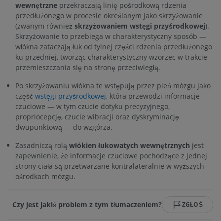
wewnętrzne
przekraczają linię pośrodkową rdzenia
przedłużonego w procesie określanym jako skrzyżowanie
(zwanym również
skrzyżowaniem wstęgi przyśrodkowej
).
Skrzyżowanie to przebiega w charakterystyczny sposób —
włókna zataczają łuk od tylnej części rdzenia przedłużonego
ku przedniej, tworząc charakterystyczny wzorzec w trakcie
przemieszczania się na stronę przeciwległą.
Po skrzyżowaniu włókna te wstępują przez pień mózgu jako
część
wstęgi przyśrodkowej
, która przewodzi informacje
czuciowe — w tym czucie dotyku precyzyjnego,
propriocepcję, czucie wibracji oraz dyskryminację
dwupunktową — do wzgórza.
Zasadniczą rolą
włókien łukowatych wewnętrznych
jest
zapewnienie, że informacje czuciowe pochodzące z jednej
strony ciała są przetwarzane kontralateralnie w wyższych
ośrodkach mózgu.
Czy jest jakiś problem z tym tłumaczeniem?
ZGŁOŚ