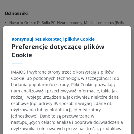
Odnośniki
Navarro-Orozco D, Bollu PC. Neuroanatomy, Medial Lemniscus (Reils
Band, Reils Ribbon) [Updated 2023 Aug 7]. In: StatPearls [Internet].
Treasure Island (FL): StatPearls Publishing; 2024 Jan-. Available from:
https://www.ncbi.nlm.nih.gov/books/NBK526040/
Kontynuuj bez akceptacji plików Cookie
Preferencje dotyczące plików
Snell, R.S. (2010). ‘Chapter 5: The Brainstem’, in Clinical Neuroanatomy.
Cookie
(7th ed.) Philadelphia: Wolters Kluwer Health/Lippincott Williams &
Wilkins, pp.205.
IMAIOS i wybrane strony trzecie korzystają z plików
Cookie lub podobnych technologii, w szczególności do
badania popularności strony. Pliki Cookie pozwalają
Hierarchia anatomiczna
nam analizować i przechowywać informacje, takie jak
rodzaj Twojego urządzenia, jak również niektóre dane
osobowe (np. adresy IP, sposób nawigacji, dane nt.
użytkowania lub geolokalizacji, identyfikatory
Anatomia człowieka 2
jednostkowe). Dane te są przetwarzane w
następujących celach: analiza i poprawa doświadczenia
Anatomia człowieka 1
użytkownika i oferowanych przez nas treści, produktów