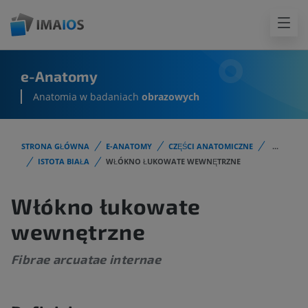
e-Anatomy
Anatomia w badaniach
obrazowych
STRONA GŁÓWNA
E-ANATOMY
CZĘŚCI ANATOMICZNE
...
ISTOTA BIAŁA
WŁÓKNO ŁUKOWATE WEWNĘTRZNE
Włókno łukowate
wewnętrzne
Fibrae arcuatae internae