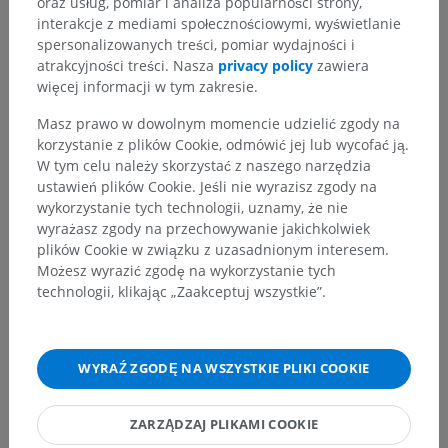
oraz usług, pomiar i analiza popularności strony,
Anatomia układu kostnego
>
Układ nerwowy
>
interakcje z mediami społecznościowymi, wyświetlanie
Centralny system nerwowy
>
Mózg
>
spersonalizowanych treści, pomiar wydajności i
Tyłomózgowie
>
atrakcyjności treści. Nasza
privacy policy
zawiera
Rdzeniomózgowie, rdzeń przedłużony
>
więcej informacji w tym zakresie.
Istota biała
>
Włókno łukowate wewnętrzne
Masz prawo w dowolnym momencie udzielić zgody na
Powiązane struktury:
Nie istnieją struktury powiązane
korzystanie z plików Cookie, odmówić jej lub wycofać ją.
z tą częścią ciała
W tym celu należy skorzystać z naszego narzędzia
ustawień plików Cookie. Jeśli nie wyrazisz zgody na
wykorzystanie tych technologii, uznamy, że nie
wyrażasz zgody na przechowywanie jakichkolwiek
Neuroanatomia człowieka
plików Cookie w związku z uzasadnionym interesem.
Możesz wyrazić zgodę na wykorzystanie tych
technologii, klikając „Zaakceptuj wszystkie”.
Porównawcza anatomia zwierząt
WYRAŹ ZGODĘ NA WSZYSTKIE PLIKI COOKIE
Tłumaczenia
ZARZĄDZAJ PLIKAMI COOKIE