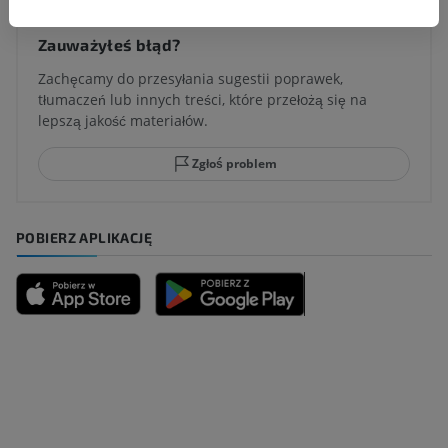
Zauważyłeś błąd?
Zachęcamy do przesyłania sugestii poprawek,
tłumaczeń lub innych treści, które przełożą się na
lepszą jakość materiałów.
Zgłoś problem
POBIERZ APLIKACJĘ