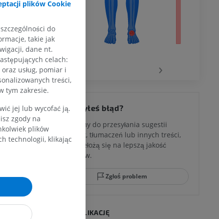
ptacji plików Cookie
 szczególności do
rmacje, takie jak
wu
igacji, dane nt.
następujących celach:
‹
›
oraz usług, pomiar i
sonalizowanych treści,
w tym zakresie.
 kolana
Zauważyłeś błąd?
ć jej lub wycofać ją.
zisz zgody na
Zachęcamy do przesyłania sugestii
hkolwiek plików
poprawek, tłumaczeń lub innych treści,
 technologii, klikając
które przełożą się na lepszą jakość
ci stępu
materiałów.
Zgłoś problem
ia
POBIERZ APLIKACJĘ