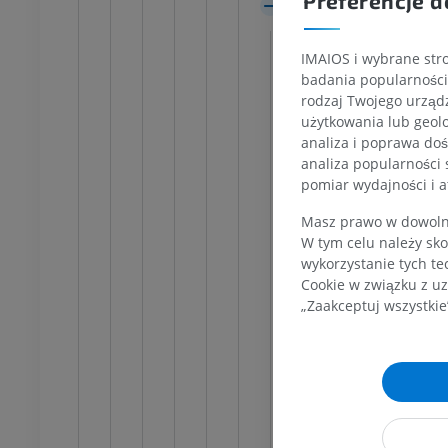
Preferencje d
ńczyny dolnej
Radiografia
Wzgórze
rafia
ZA DARMO
Guzek przedni
RMO
IMAIOS i wybrane stro
Poduszka
Kończyna dolna
badania popularności 
Substancja sz
na dolna
Ilustracje
rodzaj Twojego urządz
cje
użytkowania lub geolo
PREMIUM
Istota biała w
UM
analiza i poprawa doś
Zewnętrz
analiza popularności 
Badanie TK stawu
pomiar wydajności i a
Wewnętrz
skokowego i stopy
TK
Promieni
Masz prawo w dowolny
PREMIUM
W tym celu należy sko
Pętla so
wykorzystanie tych te
Pęczek s
Cookie w związku z uz
„Zaakceptuj wszystkie
Pętla ko
Promienis
Promieni
Promienis
Włókno w