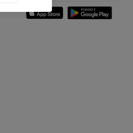
zyny dolnej
 nogi
kończyny