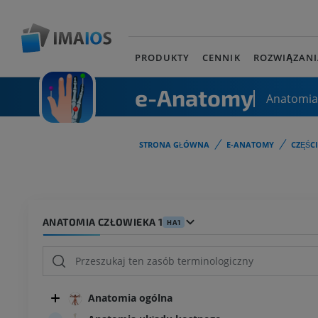
PRODUKTY
CENNIK
ROZWIĄZANI
e-Anatomy
Anatomia
STRONA GŁÓWNA
E-ANATOMY
CZĘŚC
ANATOMIA CZŁOWIEKA 1
HA1
Anatomia ogólna