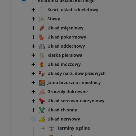
Anatomia układu kostnego
Kości; układ szkieletowy
Stawy
Układ mięśniowy
Układ pokarmowy
Układ oddechowy
Klatka piersiowa
Układ moczowy
Układy narządów płciowych
Jama brzuszna i miednicy
Gruczoły dokrewne
Układ sercowo-naczyniowy
Układ chłonny
Układ nerwowy
Terminy ogólne