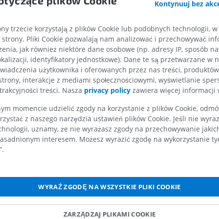
otyczące plików Cookie
RM
biodrowego
Kontynuuj bez akce
RM
PREMIUM
 wzgórza
PREMIUM
ny trzecie korzystają z plików Cookie lub podobnych technologii, w
RM dłoni
strony. Pliki Cookie pozwalają nam analizować i przechowywać info
ara wzgórza
RM
Obraz MRI sta
enia, jak również niektóre dane osobowe (np. adresy IP, sposób naw
kolanowego
kalizacji, identyfikatory jednostkowe). Dane te są przetwarzane w 
PREMIUM
zgórza
RM
wiadczenia użytkownika i oferowanych przez nas treści, produktów 
na blaszka rdzeniowa
PREMIUM
strony, interakcje z mediami społecznościowymi, wyświetlanie sper
RTG kończyny górnej
trakcyjności treści. Nasza
privacy policy
zawiera więcej informacji 
na blaszka rdzeniowa
Radiografia
Artrografia TK
stość słuchowa
PREMIUM
m momencie udzielić zgody na korzystanie z plików Cookie, odmówi
Artrogram TK
rzystać z naszego narzędzia ustawień plików Cookie. Jeśli nie wyra
czewkowa
PREMIUM
chnologii, uznamy, że nie wyrażasz zgody na przechowywanie jakic
Kończyna górna
oczewkowy
asadnionym interesem. Możesz wyrazić zgodę na wykorzystanie tych
Ilustracje
RM kostki i koś
”.
narowa
PREMIUM
RM
tość przednia wzgórza
PREMIUM
Arteriografia kończyny
stość środkowa wzgórza
górnej
WYRAŹ ZGODĘ NA WSZYSTKIE PLIKI COOKIE
tość dolna wzgórza
Angiografia
RM przodostop
RM
ZA DARMO
ewnątrzwzgórzowe
ZARZĄDZAJ PLIKAMI COOKIE
PREMIUM