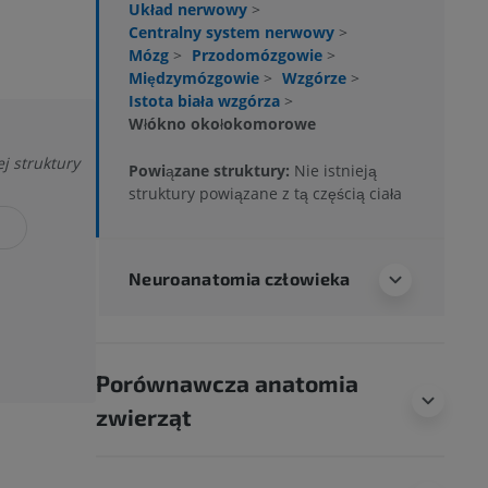
Układ nerwowy
>
Centralny system nerwowy
>
Mózg
>
Przodomózgowie
>
Międzymózgowie
>
Wzgórze
>
Istota biała wzgórza
>
Włókno okołokomorowe
j struktury
Powiązane struktury:
Nie istnieją
struktury powiązane z tą częścią ciała
Ę
Neuroanatomia człowieka
Porównawcza anatomia
zwierząt