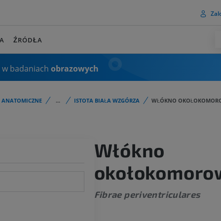
Zalo
A
ŹRÓDŁA
 w badaniach
obrazowych
I ANATOMICZNE
...
ISTOTA BIAŁA WZGÓRZA
WŁÓKNO OKOŁOKOMOR
Włókno
okołokomoro
Fibrae periventriculares