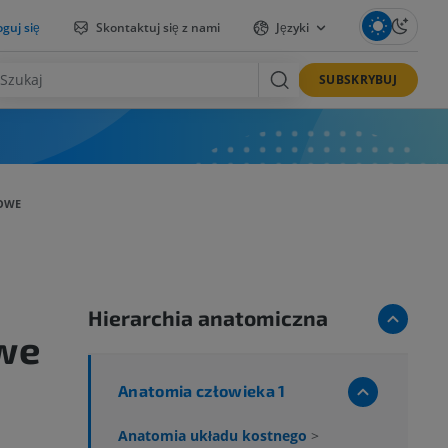
guj się
Skontaktuj się z nami
Języki
SUBSKRYBUJ
OWE
Hierarchia anatomiczna
we
Anatomia człowieka 1
Anatomia układu kostnego
>