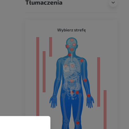
Tłumaczenia
CAŁY O
Wybierz strefę
a
dolnej
olnej
wu