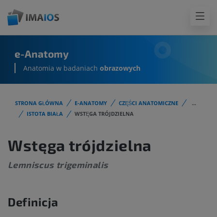
e-Anatomy
Anatomia w badaniach
obrazowych
STRONA GŁÓWNA
E-ANATOMY
CZĘŚCI ANATOMICZNE
...
ISTOTA BIAŁA
WSTĘGA TRÓJDZIELNA
Wstęga trójdzielna
Lemniscus trigeminalis
Definicja