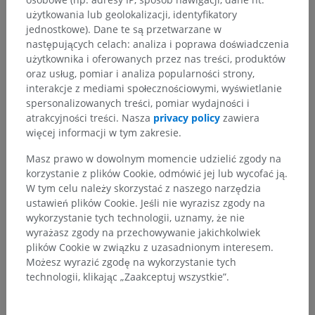
użytkowania lub geolokalizacji, identyfikatory
jednostkowe). Dane te są przetwarzane w
następujących celach: analiza i poprawa doświadczenia
Porównawcza anatomia zwierząt
użytkownika i oferowanych przez nas treści, produktów
oraz usług, pomiar i analiza popularności strony,
interakcje z mediami społecznościowymi, wyświetlanie
spersonalizowanych treści, pomiar wydajności i
Tłumaczenia
atrakcyjności treści. Nasza
privacy policy
zawiera
więcej informacji w tym zakresie.
Masz prawo w dowolnym momencie udzielić zgody na
korzystanie z plików Cookie, odmówić jej lub wycofać ją.
Zauważyłeś błąd?
W tym celu należy skorzystać z naszego narzędzia
Zachęcamy do przesyłania sugestii poprawek,
ustawień plików Cookie. Jeśli nie wyrazisz zgody na
tłumaczeń lub innych treści, które przełożą się na
wykorzystanie tych technologii, uznamy, że nie
lepszą jakość materiałów.
wyrażasz zgody na przechowywanie jakichkolwiek
plików Cookie w związku z uzasadnionym interesem.
Zgłoś problem
Możesz wyrazić zgodę na wykorzystanie tych
technologii, klikając „Zaakceptuj wszystkie”.
POBIERZ APLIKACJĘ