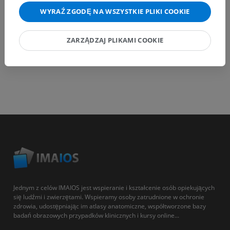
WYRAŹ ZGODĘ NA WSZYSTKIE PLIKI COOKIE
ZARZĄDZAJ PLIKAMI COOKIE
Jednym z celów IMAIOS jest wspieranie i kształcenie osób opiekujących
się ludźmi i zwierzętami. Wspieramy osoby zatrudnione w ochronie
zdrowia, udostępniając im atlasy anatomiczne, współtworzone bazy
badań obrazowych przypadków klinicznych i kursy online...