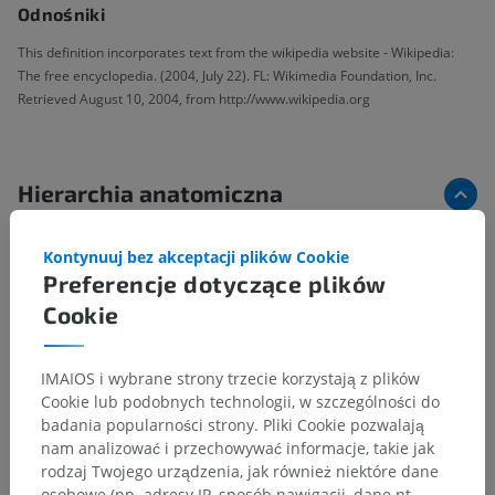
Odnośniki
This definition incorporates text from the wikipedia website - Wikipedia:
The free encyclopedia. (2004, July 22). FL: Wikimedia Foundation, Inc.
Retrieved August 10, 2004, from http://www.wikipedia.org
Hierarchia anatomiczna
Kontynuuj bez akceptacji plików Cookie
Anatomia człowieka 1
Preferencje dotyczące plików
Anatomia układu kostnego
>
Układ nerwowy
>
Cookie
Centralny system nerwowy
>
Mózg
>
Śródmózgowie
>
Konar mózgu
>
Nakrywka śródmózgowia
>
Istota biała
>
IMAIOS i wybrane strony trzecie korzystają z plików
Wstęga trójdzielna
Cookie lub podobnych technologii, w szczególności do
badania popularności strony. Pliki Cookie pozwalają
nam analizować i przechowywać informacje, takie jak
Powiązane struktury:
Nie istnieją struktury powiązane
rodzaj Twojego urządzenia, jak również niektóre dane
z tą częścią ciała
osobowe (np. adresy IP, sposób nawigacji, dane nt.