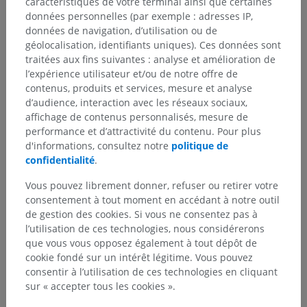
caractéristiques de votre terminal ainsi que certaines
Structures sous-jacentes :
Il n'y a aucune structure
données personnelles (par exemple : adresses IP,
sous-jacente
données de navigation, d’utilisation ou de
géolocalisation, identifiants uniques). Ces données sont
traitées aux fins suivantes : analyse et amélioration de
l’expérience utilisateur et/ou de notre offre de
contenus, produits et services, mesure et analyse
Anatomie comparée chez l’animal
d’audience, interaction avec les réseaux sociaux,
affichage de contenus personnalisés, mesure de
performance et d’attractivité du contenu. Pour plus
d'informations, consultez notre
politique de
Traductions
confidentialité
.
Vous pouvez librement donner, refuser ou retirer votre
consentement à tout moment en accédant à notre outil
Vous avez vu une erreur ?
de gestion des cookies. Si vous ne consentez pas à
l’utilisation de ces technologies, nous considérerons
N’hésitez pas à nous suggérer une correction, une
que vous vous opposez également à tout dépôt de
traduction, une amélioration de contenu.
cookie fondé sur un intérêt légitime. Vous pouvez
consentir à l’utilisation de ces technologies en cliquant
Signaler un problème
sur « accepter tous les cookies ».