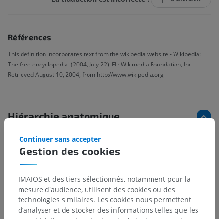
Références
This definition incorporates text from the wikipedia website - Wikipedia:
The free encyclopedia. (2004, July 22). FL: Wikimedia Foundation, Inc.
Retrieved August 10, 2004, from http://www.wikipedia.org
Hiérarchie anatomique
Continuer sans accepter
Anatomie humaine 1
Gestion des cookies
Anatomie systémique
>
Système nerveux
>
Système nerveux central
>
Encéphale
>
IMAIOS et des tiers sélectionnés, notamment pour la
Mésencéphale
>
Pédoncule cérébral
>
mesure d'audience, utilisent des cookies ou des
Tegmentum mésencéphalique
>
Substance blanche
>
technologies similaires. Les cookies nous permettent
Lemnisque trigéminal
d’analyser et de stocker des informations telles que les