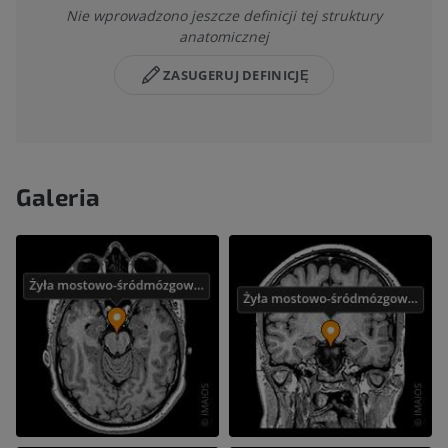
Nie wprowadzono jeszcze definicji tej struktury
anatomicznej
ZASUGERUJ DEFINICJĘ
Galeria