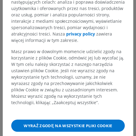
następujących celach: analiza i poprawa doświadczenia
Hierarchia anatomiczna
użytkownika i oferowanych przez nas treści, produktów
oraz usług, pomiar i analiza popularności strony,
interakcje z mediami społecznościowymi, wyświetlanie
Anatomia człowieka 2
spersonalizowanych treści, pomiar wydajności i
atrakcyjności treści. Nasza
privacy policy
zawiera
więcej informacji w tym zakresie.
Anatomia człowieka 1
Masz prawo w dowolnym momencie udzielić zgody na
Anatomia układu kostnego
>
korzystanie z plików Cookie, odmówić jej lub wycofać ją.
Układ sercowo-naczyniowy
>
Żyły
>
W tym celu należy skorzystać z naszego narzędzia
Żyła główna górna; żyła próżna górna
>
ustawień plików Cookie. Jeśli nie wyrazisz zgody na
Żyła ramienno-głowowa
>
Żyły mózgu
>
wykorzystanie tych technologii, uznamy, że nie
Żyły pnia mózgu
>
Żyła mostowo-śródmózgowiowa
wyrażasz zgody na przechowywanie jakichkolwiek
plików Cookie w związku z uzasadnionym interesem.
Powiązane struktury:
Nie istnieją struktury powiązane
Możesz wyrazić zgodę na wykorzystanie tych
z tą częścią ciała
technologii, klikając „Zaakceptuj wszystkie”.
Neuroanatomia człowieka
WYRAŹ ZGODĘ NA WSZYSTKIE PLIKI COOKIE