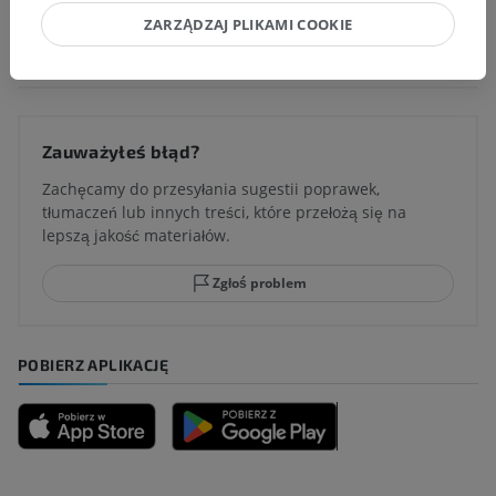
ZARZĄDZAJ PLIKAMI COOKIE
Tłumaczenia
Zauważyłeś błąd?
Zachęcamy do przesyłania sugestii poprawek,
tłumaczeń lub innych treści, które przełożą się na
lepszą jakość materiałów.
Zgłoś problem
POBIERZ APLIKACJĘ