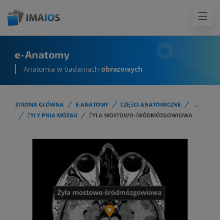
e-Anatomy
Anatomia w badaniach
obrazowych
STRONA GŁÓWNA
E-ANATOMY
CZĘŚCI ANATOMICZNE
...
ŻYŁY PNIA MÓZGU
ŻYŁA MOSTOWO-ŚRÓDMÓZGOWIOWA