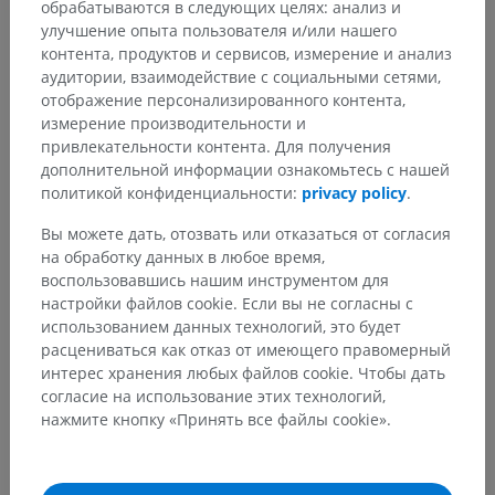
обрабатываются в следующих целях: анализ и
улучшение опыта пользователя и/или нашего
Анатомическая иерархия
контента, продуктов и сервисов, измерение и анализ
аудитории, взаимодействие с социальными сетями,
отображение персонализированного контента,
Анатомия человека 2
измерение производительности и
привлекательности контента. Для получения
Человеческое тело
>
Systemata integrantia
>
дополнительной информации ознакомьтесь с нашей
Сердечно-сосудистая система
>
политикой конфиденциальности:
privacy policy
.
Venae systemicae
>
Venae craniales
>
Мозговые вены
>
Вены ствола головного мозга
>
Вы можете дать, отозвать или отказаться от согласия
Мостосреднемозговая вена
на обработку данных в любое время,
воспользовавшись нашим инструментом для
Основные структуры:
Нет анатомических терминов,
настройки файлов cookie. Если вы не согласны с
относящихся к этой части тела
использованием данных технологий, это будет
расцениваться как отказ от имеющего правомерный
интерес хранения любых файлов cookie. Чтобы дать
согласие на использование этих технологий,
Анатомия человека 1
нажмите кнопку «Принять все файлы cookie».
Нейроанатомия человека