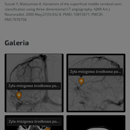
Suzuki Y, Matsumoto K. Variations of the superficial middle cerebral vein:
classification using three-dimensional CT angiography. AJNR Am J
Neuroradiol. 2000 May;21(5):932-8. PMID: 10815671; PMCID:
PMC7976758.
Galeria