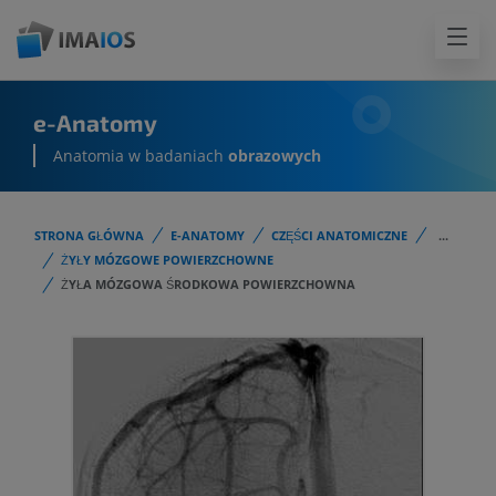
e-Anatomy
Anatomia w badaniach
obrazowych
STRONA GŁÓWNA
E-ANATOMY
CZĘŚCI ANATOMICZNE
...
ŻYŁY MÓZGOWE POWIERZCHOWNE
ŻYŁA MÓZGOWA ŚRODKOWA POWIERZCHOWNA