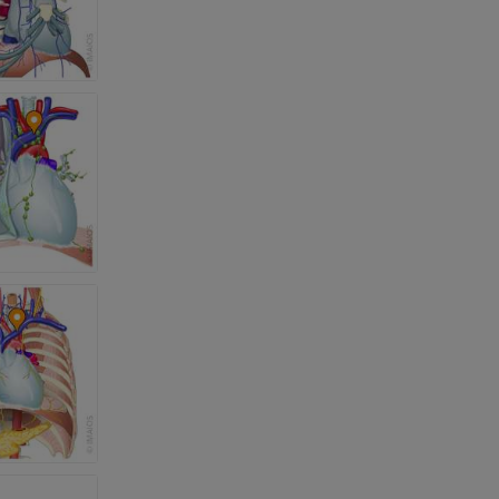
 nogi
kończyny