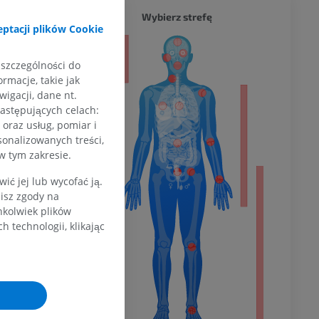
CAŁY O
Wybierz strefę
ptacji plików Cookie
a
 szczególności do
rmacje, takie jak
igacji, dane nt.
następujących celach:
dolnej
oraz usług, pomiar i
sonalizowanych treści,
w tym zakresie.
ć jej lub wycofać ją.
olnej
zisz zgody na
hkolwiek plików
 technologii, klikając
wu