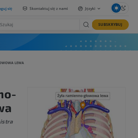
guj się
Skontaktuj się z nami
Języki
SUBSKRYBUJ
ŁOWOWA LEWA
no-
wa
istra