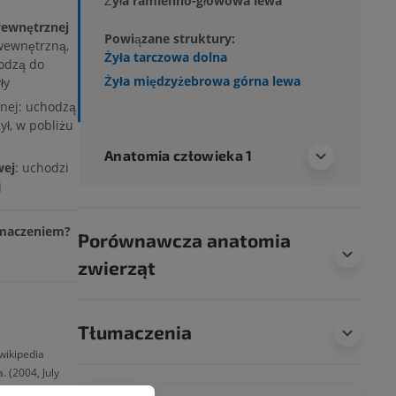
Żyła ramienno-głowowa lewa
wewnętrznej
Powiązane struktury:
 wewnętrzną,
Żyła tarczowa dolna
hodzą do
Żyła międzyżebrowa górna lewa
ły
lnej: uchodzą
ył, w pobliżu
Anatomia człowieka 1
wej
: uchodzi
j
łumaczeniem?
Porównawcza anatomia
zwierząt
Tłumaczenia
 wikipedia
. (2004, July
ved August 10,