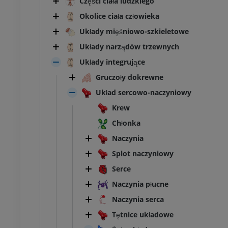
Części ciała ludzkiego
Okolice ciała człowieka
Układy mięśniowo-szkieletowe
Układy narządów trzewnych
Układy integrujące
Gruczoły dokrewne
Układ sercowo-naczyniowy
Krew
Chłonka
Naczynia
Splot naczyniowy
Serce
Naczynia płucne
Naczynia serca
Tętnice układowe