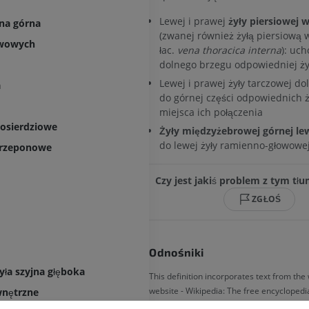
Lewej i prawej
żyły piersiowej 
żna górna
(zwanej również żyłą piersiową
owowych
łac.
vena thoracica interna
): uc
dolnego brzegu odpowiedniej ży
Lewej i prawej żyły tarczowej do
a
do górnej części odpowiednich ż
miejsca ich połączenia
y osierdziowe
Żyły międzyżebrowej górnej le
do lewej żyły ramienno-głowowe
przeponowe
Czy jest jakiś problem z tym t
ZGŁOŚ
Odnośniki
żyła szyjna głęboka
This definition incorporates text from the
website - Wikipedia: The free encyclopedia
wnętrzne
22). FL: Wikimedia Foundation, Inc. Retrie