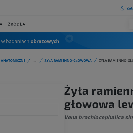
Zalo
A
ŹRÓDŁA
 w badaniach
obrazowych
I ANATOMICZNE
...
ŻYŁA RAMIENNO-GŁOWOWA
ŻYŁA RAMIENNO-G
Żyła ramien
głowowa le
Vena brachiocephalica sin