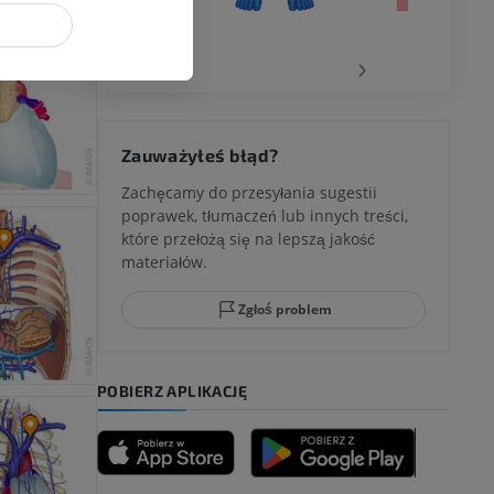
wu
‹
›
 kolana
Zauważyłeś błąd?
Zachęcamy do przesyłania sugestii
poprawek, tłumaczeń lub innych treści,
które przełożą się na lepszą jakość
ci stępu
materiałów.
Zgłoś problem
ia
POBIERZ APLIKACJĘ
zyny dolnej