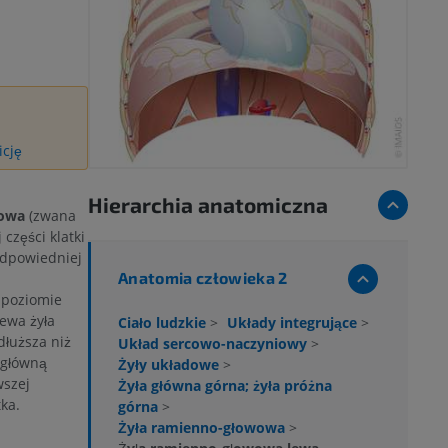
icję
Hierarchia anatomiczna
wowa
(zwana
 części klatki
odpowiedniej
Anatomia człowieka 2
 poziomie
ewa żyła
Ciało ludzkie
>
Układy integrujące
>
dłuższa niż
Układ sercowo-naczyniowy
>
 główną
Żyły układowe
>
wszej
Żyła główna górna; żyła próżna
ka.
górna
>
Żyła ramienno-głowowa
>