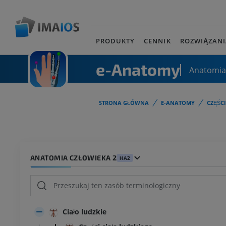
PRODUKTY
CENNIK
ROZWIĄZANI
e-Anatomy
Anatomia
STRONA GŁÓWNA
E-ANATOMY
CZĘŚC
ANATOMIA CZŁOWIEKA 2
HA2
Ciało ludzkie