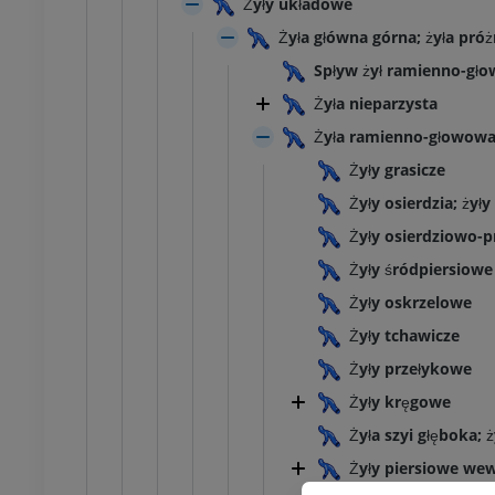
Żyły układowe
Żyła główna górna; żyła pró
Spływ żył ramienno-gł
Żyła nieparzysta
Żyła ramienno-głowow
Żyły grasicze
Żyły osierdzia; żył
Żyły osierdziowo-
Żyły śródpiersiowe
Żyły oskrzelowe
Żyły tchawicze
Żyły przełykowe
Żyły kręgowe
Żyła szyi głęboka; 
Żyły piersiowe we