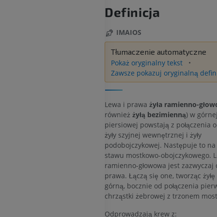
Definicja
IMAIOS
Tłumaczenie automatyczne
Pokaż oryginalny tekst
Zawsze pokazuj oryginalną defin
Lewa i prawa
żyła ramienno-gło
również
żyłą bezimienną
) w górnej
piersiowej powstają z połączenia 
żyły szyjnej wewnętrznej i żyły
podobojczykowej. Następuje to na
stawu mostkowo-obojczykowego. L
ramienno-głowowa jest zazwyczaj 
prawa. Łączą się one, tworząc żyłę
górną, bocznie od połączenia pier
chrząstki żebrowej z trzonem most
Odprowadzają krew z: