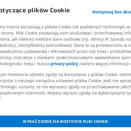
a najwyższa
2004, from http://www.wikipedia.org
KOŃCZYNA GÓRNA
KOŃCZYNA DOLNA
otyczące plików Cookie
owowa prawa
Kontynuuj bez akce
wowa lewa
RM kończyny górnej
Kończyna doln
Galeria
RM
Ilustracje
ny trzecie korzystają z plików Cookie lub podobnych technologii, w
nia brzegu dolnego żyły ramienno-głowowej z tchawicą
strony. Pliki Cookie pozwalają nam analizować i przechowywać info
PREMIUM
PREMIUM
nej górnej
enia, jak również niektóre dane osobowe (np. adresy IP, sposób naw
kalizacji, identyfikatory jednostkowe). Dane te są przetwarzane w 
RM obojczyka
RTG kończyny 
wiadczenia użytkownika i oferowanych przez nas treści, produktów 
RM
Radiografia
strony, interakcje z mediami społecznościowymi, wyświetlanie sper
PREMIUM
ZA DARMO
trakcyjności treści. Nasza
privacy policy
zawiera więcej informacji 
m momencie udzielić zgody na korzystanie z plików Cookie, odmówi
RM nadgarstka
RM kończyny d
rzystać z naszego narzędzia ustawień plików Cookie. Jeśli nie wyra
żna dolna
RM
RM
chnologii, uznamy, że nie wyrażasz zgody na przechowywanie jakic
PREMIUM
PREMIUM
asadnionym interesem. Możesz wyrazić zgodę na wykorzystanie tych
troby
”.
RM łokcia
Obraz MRI sta
RM
biodrowego
RM
PREMIUM
WYRAŹ ZGODĘ NA WSZYSTKIE PLIKI COOKIE
PREMIUM
RM dłoni