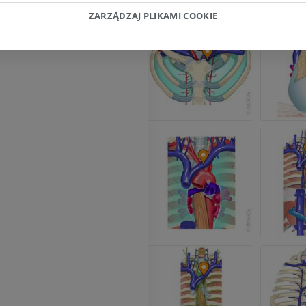
RM
Obraz MRI sta
ZARZĄDZAJ PLIKAMI COOKIE
kolanowego
PREMIUM
RM
PREMIUM
RTG kończyny górnej
Radiografia
Artrografia TK
PREMIUM
Artrogram TK
PREMIUM
Kończyna górna
Ilustracje
RM kostki i koś
PREMIUM
RM
PREMIUM
Arteriografia kończyny
górnej
Angiografia
RM przodostop
RM
ZA DARMO
PREMIUM
Projekt Obrazowanie
Człowieka
Obraz CTA końc
Fotografia
TK