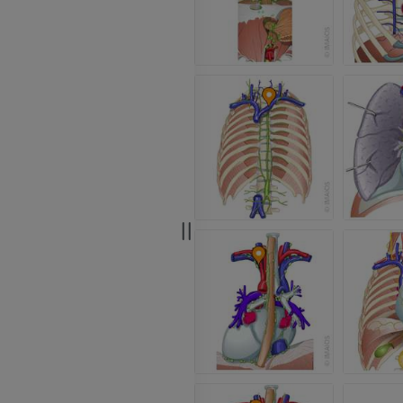
PREMIUM
PREMIUM
Tętnice i kości
TK
ZA DARMO
Arteriografia 
dolnej
Angiografia
ZA DARMO