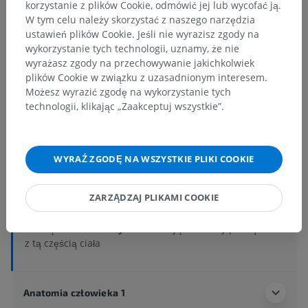
korzystanie z plików Cookie, odmówić jej lub wycofać ją.
W tym celu należy skorzystać z naszego narzędzia
ustawień plików Cookie. Jeśli nie wyrazisz zgody na
wykorzystanie tych technologii, uznamy, że nie
wyrażasz zgody na przechowywanie jakichkolwiek
plików Cookie w związku z uzasadnionym interesem.
Hierarchia anatomiczna
Możesz wyrazić zgodę na wykorzystanie tych
technologii, klikając „Zaakceptuj wszystkie”.
Anatomia człowieka 2
Ciało ludzkie
>
Układy integrujące
>
WYRAŹ ZGODĘ NA WSZYSTKIE PLIKI COOKIE
Układ sercowo-naczyniowy
>
Żyły układowe
>
Żyły czaszkowe
>
Żyły mózgu
>
Żyły móżdżku
>
ZARZĄDZAJ PLIKAMI COOKIE
Żyły dolne półkuli móżdżku
Powiązane struktury:
Nie istnieją struktury powiązane
z tą częścią ciała
Anatomia człowieka 1