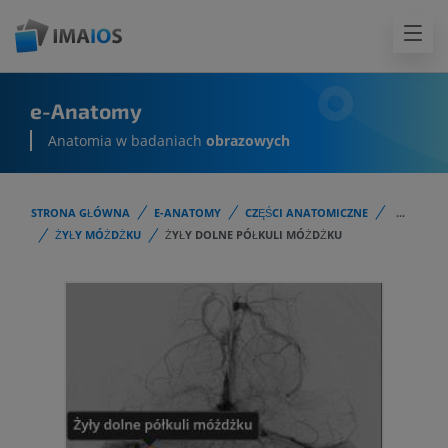
e-Anatomy
Anatomia w badaniach
obrazowych
STRONA GŁÓWNA
E-ANATOMY
CZĘŚCI ANATOMICZNE
...
ŻYŁY MÓŻDŻKU
ŻYŁY DOLNE PÓŁKULI MÓŻDŻKU