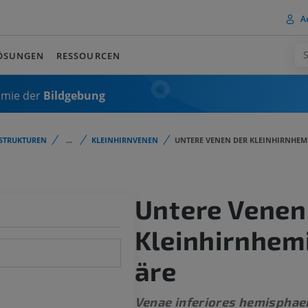
A
ÖSUNGEN
RESSOURCEN
omie der
Bildgebung
STRUKTUREN
...
KLEINHIRNVENEN
UNTERE VENEN DER KLEINHIRNHEM
Untere Venen
Kleinhirnhem
äre
Venae inferiores hemisphaer