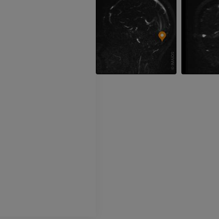
MRT
PREMIUM
PREMIUM
Röntgenaufnahme der
oberen Extremität
CT-Arthografie
Röntgenbilder
Kniegelenks
CT-Arthrogra
PREMIUM
PREMIUM
Obere Extremität
Abbildungen
MRT des Sprun
des Rückfußes
PREMIUM
MRT
PREMIUM
Arteriografie der oberen
Extremität
Angiographie
MRT Vorfuß
MRT
KOSTENLOS
PREMIUM
Visible Human Project
Fotografie
CTA der untere
Extremitäten
PREMIUM
CT