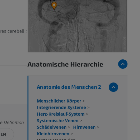
es cerebelli;
Anatomische Hierarchie
Anatomie des Menschen 2
Menschlicher Körper
>
Integrierende Systeme
>
Herz-Kreislauf-System
>
Systemische Venen
>
e Definition
Schädelvenen
>
Hirnvenen
>
Kleinhirnvenen
>
GEN