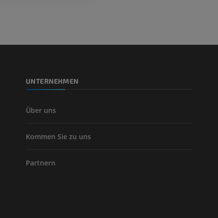
PREMIUM
Beinarterien u
CT
KOSTENLOS
UNTERNEHMEN
Arteriografie 
Extremität
Angiographie
Über uns
KOSTENLOS
Kommen Sie zu uns
Partnern