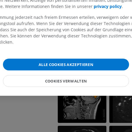
len Netzwerken, Anzeige von personalisierten Inhalten, Leistungs
er Kleinhirnhemisphäre
lte. Weitere Informationen finden Sie in unserer
privacy policy
.
der Kleinhirnhemisphäre
MRT der oberen Extremität
Untere Extrem
immung jederzeit nach freiem Ermessen erteilen, verweigern oder 
einhirnvene
MRT
Abbildungen
lungstool aufrufen. Wenn Sie der Verwendung dieser Technologien
PREMIUM
PREMIUM
e
 dass Sie auch der Speicherung von Cookies auf der Grundlage ein
chen. Sie können der Verwendung dieser Technologien zustimmen, 
MRT der Schulter
Röntgenaufna
licken.
MRT
unteren Extre
Röntgenbilder
PREMIUM
KOSTENLOS
ALLE COOKIES AKZEPTIEREN
MRT des Handgelenks
MRT
MRT der unter
MRT
COOKIES VERWALTEN
PREMIUM
PREMIUM
MRT des Ellenbogens
MRT
Hüft-MRT
MRT
PREMIUM
PREMIUM
MRT der Hand
MRT
Knie-MRT