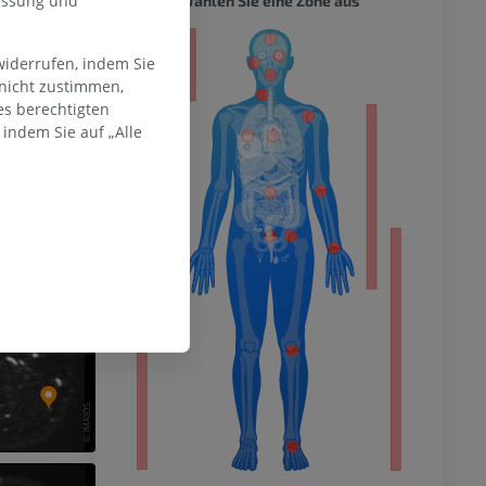
messung und
Wählen Sie eine Zone aus
ität
widerrufen, indem Sie
 nicht zustimmen,
es berechtigten
indem Sie auf „Alle
hme der
mität
en Extremität