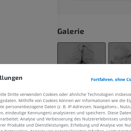
Galerie
llungen
Fortfahren, ohne C
nvenen
te Dritte verwenden Cookies oder ähnliche Technologien insbeson
sdaten. Mithilfe von Cookies können wir Informationen wie die Ei
te personenbezogene Daten (z. B. IP-Adressen, Navigations-, Nutz
en, eindeutige Kennungen) analysieren und speichern. Diese Date
ene
rarbeitet: Analyse und Verbesserung des Nutzererlebnisses und/
vene
erer Produkte und Dienstleistungen, Erhebung und Analyse von Nu
OBERE GLIEDMASSE
UNTERE GLIEDMASSE