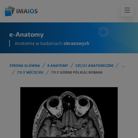
e-Anatomy
Anatomia w badaniach
obrazowych
STRONA GŁÓWNA
E-ANATOMY
CZĘŚCI ANATOMICZNE
...
ŻYŁY MÓŻDŻKU
ŻYŁY GÓRNE PÓŁKULI ROBAKA