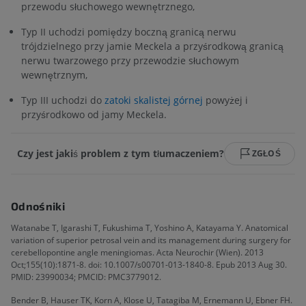
przewodu słuchowego wewnętrznego,
Typ II uchodzi pomiędzy boczną granicą nerwu
trójdzielnego przy jamie Meckela a przyśrodkową granicą
nerwu twarzowego przy przewodzie słuchowym
wewnętrznym,
Typ III uchodzi do
zatoki skalistej górnej
powyżej i
przyśrodkowo od jamy Meckela.
Czy jest jakiś problem z tym tłumaczeniem?
ZGŁOŚ
Odnośniki
Watanabe T, Igarashi T, Fukushima T, Yoshino A, Katayama Y. Anatomical
variation of superior petrosal vein and its management during surgery for
cerebellopontine angle meningiomas. Acta Neurochir (Wien). 2013
Oct;155(10):1871-8. doi: 10.1007/s00701-013-1840-8. Epub 2013 Aug 30.
PMID: 23990034; PMCID: PMC3779012.
Bender B, Hauser TK, Korn A, Klose U, Tatagiba M, Ernemann U, Ebner FH.