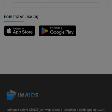
POBIERZ APLIKACJĘ
Jednym z celów IMAIOS jest wspieranie i kształcenie osób opiekujących