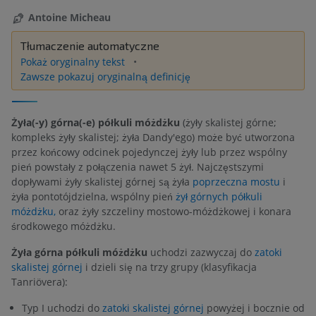
Antoine Micheau
Tłumaczenie automatyczne
Pokaż oryginalny tekst
Zawsze pokazuj oryginalną definicję
Żyła(-y) górna(-e) półkuli móżdżku
(żyły skalistej górne;
kompleks żyły skalistej; żyła Dandy'ego) może być utworzona
przez końcowy odcinek pojedynczej żyły lub przez wspólny
pień powstały z połączenia nawet 5 żył. Najczęstszymi
dopływami żyły skalistej górnej są żyła
poprzeczna mostu
i
żyła pontotójdzielna, wspólny pień
żył górnych półkuli
móżdżku,
oraz żyły szczeliny mostowo-móżdżkowej i konara
środkowego móżdżku.
Żyła górna półkuli móżdżku
uchodzi zazwyczaj do
zatoki
skalistej górnej
i dzieli się na trzy grupy (klasyfikacja
Tanriövera):
Typ I uchodzi do
zatoki skalistej górnej
powyżej i bocznie od