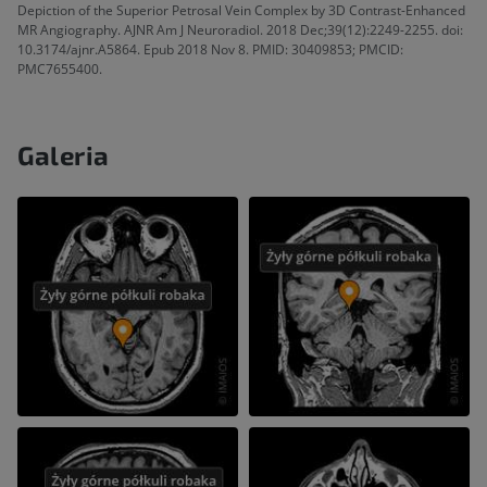
Depiction of the Superior Petrosal Vein Complex by 3D Contrast-Enhanced
MR Angiography. AJNR Am J Neuroradiol. 2018 Dec;39(12):2249-2255. doi:
10.3174/ajnr.A5864. Epub 2018 Nov 8. PMID: 30409853; PMCID:
PMC7655400.
Galeria