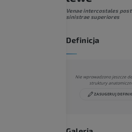
Venae intercostales post
sinistrae superiores
Definicja
Nie wprowadzono jeszcze defi
struktury anatomiczn
ZASUGERUJ DEFINI
Galeria