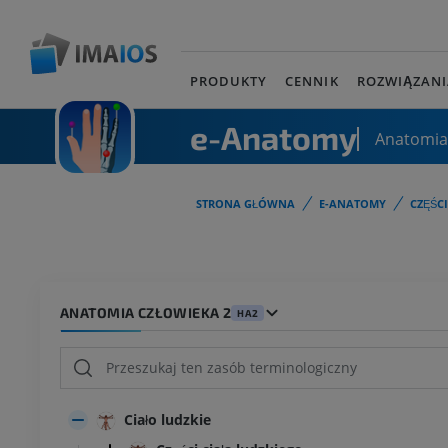
PRODUKTY
CENNIK
ROZWIĄZANI
e-Anatomy
Anatomia
STRONA GŁÓWNA
E-ANATOMY
CZĘŚC
ANATOMIA CZŁOWIEKA 2
HA2
Ciało ludzkie