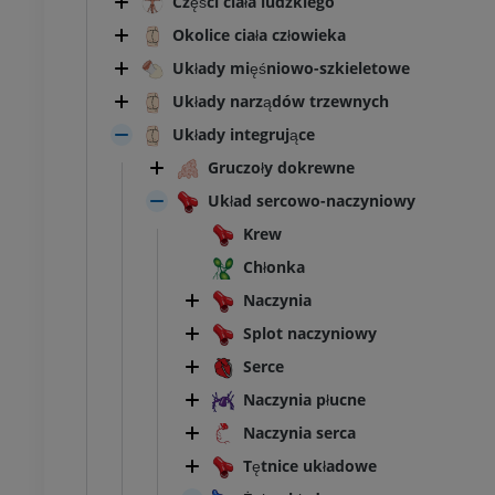
Części ciała ludzkiego
Okolice ciała człowieka
Układy mięśniowo-szkieletowe
Układy narządów trzewnych
Układy integrujące
Gruczoły dokrewne
Układ sercowo-naczyniowy
Krew
Chłonka
Naczynia
Splot naczyniowy
Serce
Naczynia płucne
Naczynia serca
Tętnice układowe