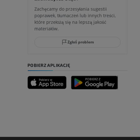
Zachęcamy do przesyłania sugestii
poprawek, tłumaczeń lub innych treści,
które przełożą się na lepszą jakość
ci stępu
materiałów.
Zgłoś problem
ia
POBIERZ APLIKACJĘ
zyny dolnej
 nogi