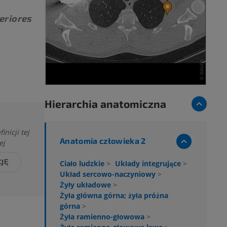
eriores
Hierarchia anatomiczna
nicji tej
Anatomia człowieka 2
ej
CJĘ
Ciało ludzkie
>
Układy integrujące
>
Układ sercowo-naczyniowy
>
Żyły układowe
>
Żyła główna górna; żyła próżna
górna
>
Żyła ramienno-głowowa
>