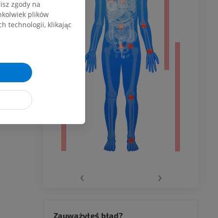
zisz zgody na
dolnej
hkolwiek plików
 technologii, klikając
olnej
wu
wu
‹
›
 kolana
Zauważyłeś błąd?