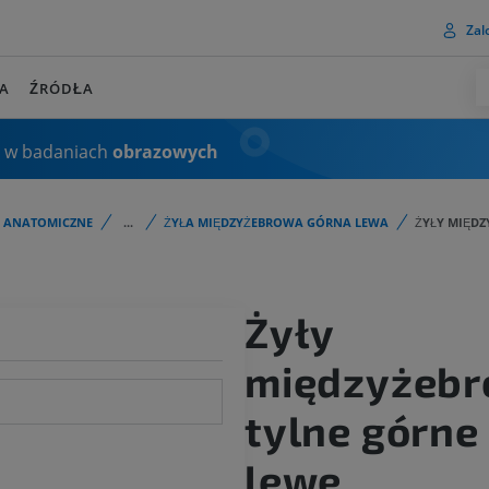
Zalo
A
ŹRÓDŁA
 w badaniach
obrazowych
I ANATOMICZNE
...
ŻYŁA MIĘDZYŻEBROWA GÓRNA LEWA
ŻYŁY MIĘDZ
Żyły
międzyżeb
tylne górne
lewe