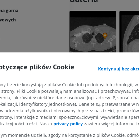
żna górna
owowych
a
y osierdziowe
otyczące plików Cookie
przeponowe
Kontynuuj bez akce
ny trzecie korzystają z plików Cookie lub podobnych technologii, w
strony. Pliki Cookie pozwalają nam analizować i przechowywać info
enia, jak również niektóre dane osobowe (np. adresy IP, sposób naw
KOŃCZYNA GÓRNA
KOŃCZYNA DOLNA
kalizacji, identyfikatory jednostkowe). Dane te są przetwarzane w 
wiadczenia użytkownika i oferowanych przez nas treści, produktów 
RM kończyny górnej
Kończyna doln
strony, interakcje z mediami społecznościowymi, wyświetlanie sper
RM
Ilustracje
żyła szyjna głęboka
trakcyjności treści. Nasza
privacy policy
zawiera więcej informacji 
PREMIUM
PREMIUM
wnętrzne
m momencie udzielić zgody na korzystanie z plików Cookie, odmówi