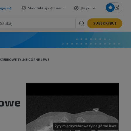
guj się
Skontaktuj się z nami
Języki
SUBSKRYBUJ
YŻEBROWE TYLNE GÓRNE LEWE
rowe