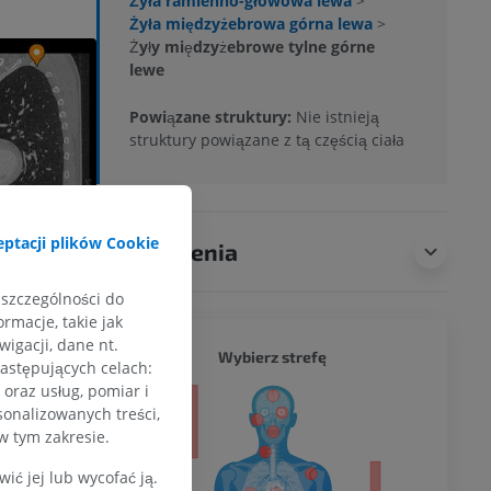
Żyła ramienno-głowowa lewa
>
Żyła międzyżebrowa górna lewa
>
Żyły międzyżebrowe tylne górne
lewe
Powiązane struktury:
Nie istnieją
struktury powiązane z tą częścią ciała
ptacji plików Cookie
Tłumaczenia
 szczególności do
rmacje, takie jak
igacji, dane nt.
CAŁY O
Wybierz strefę
następujących celach:
oraz usług, pomiar i
a
sonalizowanych treści,
w tym zakresie.
ć jej lub wycofać ją.