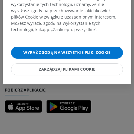
Tłumaczenia
wykorzystanie tych technologii, uznamy, że nie
wyrażasz zgody na przechowywanie jakichkolwiek
plików Cookie w związku z uzasadnionym interesem.
Możesz wyrazić zgodę na wykorzystanie tych
technologii, klikając „Zaakceptuj wszystkie”.
Zauważyłeś błąd?
Zachęcamy do przesyłania sugestii poprawek,
tłumaczeń lub innych treści, które przełożą się na
WYRAŹ ZGODĘ NA WSZYSTKIE PLIKI COOKIE
lepszą jakość materiałów.
Zgłoś problem
ZARZĄDZAJ PLIKAMI COOKIE
POBIERZ APLIKACJĘ