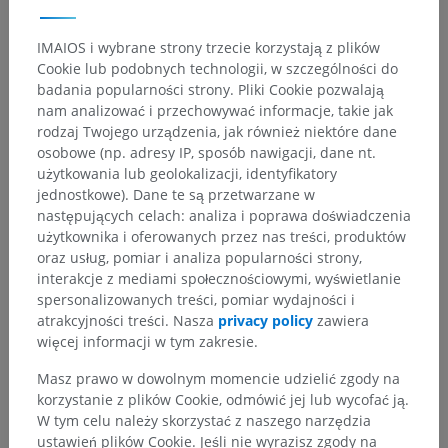
Hierarchia anatomiczna
IMAIOS i wybrane strony trzecie korzystają z plików
Cookie lub podobnych technologii, w szczególności do
badania popularności strony. Pliki Cookie pozwalają
Anatomia człowieka 1
nam analizować i przechowywać informacje, takie jak
Anatomia układu kostnego
>
rodzaj Twojego urządzenia, jak również niektóre dane
Układ sercowo-naczyniowy
>
Żyły
>
osobowe (np. adresy IP, sposób nawigacji, dane nt.
Żyła główna górna; żyła próżna górna
>
użytkowania lub geolokalizacji, identyfikatory
Żyła nieparzysta
>
Żyły kręgosłupa
>
jednostkowe). Dane te są przetwarzane w
Splot żylny kręgowy wewnętrzny przedni
>
następujących celach: analiza i poprawa doświadczenia
Żyły rdzenia kręgowego
użytkownika i oferowanych przez nas treści, produktów
oraz usług, pomiar i analiza popularności strony,
interakcje z mediami społecznościowymi, wyświetlanie
Powiązane struktury:
Nie istnieją struktury powiązane
spersonalizowanych treści, pomiar wydajności i
z tą częścią ciała
atrakcyjności treści. Nasza
privacy policy
zawiera
więcej informacji w tym zakresie.
Neuroanatomia człowieka
Masz prawo w dowolnym momencie udzielić zgody na
korzystanie z plików Cookie, odmówić jej lub wycofać ją.
W tym celu należy skorzystać z naszego narzędzia
ustawień plików Cookie. Jeśli nie wyrazisz zgody na