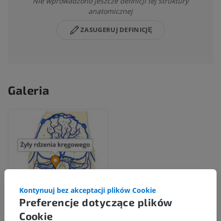
Nie wprowadzono jeszcze definicji tej struktury
anatomicznej
ZASUGERUJ DEFINICJĘ
Galeria
Kontynuuj bez akceptacji plików Cookie
Preferencje dotyczące plików
Cookie