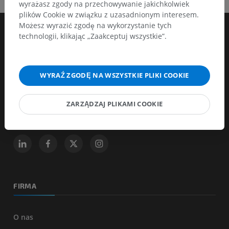
wyrażasz zgody na przechowywanie jakichkolwiek
plików Cookie w związku z uzasadnionym interesem.
Możesz wyrazić zgodę na wykorzystanie tych
technologii, klikając „Zaakceptuj wszystkie”.
WYRAŹ ZGODĘ NA WSZYSTKIE PLIKI COOKIE
Jednym z celów IMAIOS jest wspieranie i kształcenie osób opiekujących
się ludźmi i zwierzętami. Wspieramy osoby zatrudnione w ochronie
ZARZĄDZAJ PLIKAMI COOKIE
zdrowia, udostępniając im atlasy anatomiczne, współtworzone bazy
badań obrazowych przypadków klinicznych i kursy online...
FIRMA
O nas