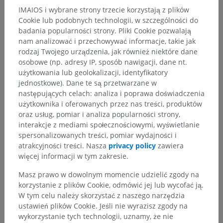
Slice planes in cardiac MRI
IMAIOS i wybrane strony trzecie korzystają z plików
Cookie lub podobnych technologii, w szczególności do
Morphological cardiac imaging
badania popularności strony. Pliki Cookie pozwalają
Functional cardiac imaging
nam analizować i przechowywać informacje, takie jak
rodzaj Twojego urządzenia, jak również niektóre dane
Phase-contrast velocity imaging
osobowe (np. adresy IP, sposób nawigacji, dane nt.
użytkowania lub geolokalizacji, identyfikatory
First pass myocardial perfusion MRI
jednostkowe). Dane te są przetwarzane w
Delayed Enhancement MRI (DE-MRI)
następujących celach: analiza i poprawa doświadczenia
użytkownika i oferowanych przez nas treści, produktów
Coronary MR angiography
oraz usług, pomiar i analiza popularności strony,
interakcje z mediami społecznościowymi, wyświetlanie
spersonalizowanych treści, pomiar wydajności i
INFORMACJE
atrakcyjności treści. Nasza
privacy policy
zawiera
więcej informacji w tym zakresie.
ISBN 978-1847537768
Masz prawo w dowolnym momencie udzielić zgody na
korzystanie z plików Cookie, odmówić jej lub wycofać ją.
W tym celu należy skorzystać z naszego narzędzia
ustawień plików Cookie. Jeśli nie wyrazisz zgody na
wykorzystanie tych technologii, uznamy, że nie