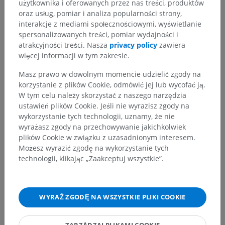
użytkownika i oferowanych przez nas treści, produktów
Cardiac synchronization methods (cardiac gating)
oraz usług, pomiar i analiza popularności strony,
interakcje z mediami społecznościowymi, wyświetlanie
Slice planes in cardiac MRI
spersonalizowanych treści, pomiar wydajności i
atrakcyjności treści. Nasza
privacy policy
zawiera
Morphological cardiac imaging
więcej informacji w tym zakresie.
Functional cardiac imaging
Masz prawo w dowolnym momencie udzielić zgody na
Phase-contrast velocity imaging
korzystanie z plików Cookie, odmówić jej lub wycofać ją.
First pass myocardial perfusion MRI
W tym celu należy skorzystać z naszego narzędzia
ustawień plików Cookie. Jeśli nie wyrazisz zgody na
Delayed Enhancement MRI (DE-MRI)
wykorzystanie tych technologii, uznamy, że nie
wyrażasz zgody na przechowywanie jakichkolwiek
Coronary MR angiography
plików Cookie w związku z uzasadnionym interesem.
Możesz wyrazić zgodę na wykorzystanie tych
technologii, klikając „Zaakceptuj wszystkie”.
INFORMACJE
ISBN 978-1847537768
WYRAŹ ZGODĘ NA WSZYSTKIE PLIKI COOKIE