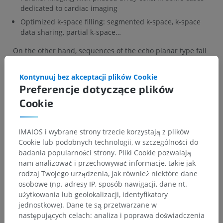
dedicated to cardiac imaging
Optimized k-space filling: segmented k-space, k-space
data sharing, partial k-space…
On the other hand, sequences of the echo planar type fail
to yield good results due to magnetic susceptibility
(pulmonary air, calcifications…).
Kontynuuj bez akceptacji plików Cookie
Preferencje dotyczące plików
Cookie
POPRZEDNI
NASTĘPNY
IMAIOS i wybrane strony trzecie korzystają z plików
Cookie lub podobnych technologii, w szczególności do
STRESZCZENIE ROZDZIAŁU
badania popularności strony. Pliki Cookie pozwalają
nam analizować i przechowywać informacje, takie jak
rodzaj Twojego urządzenia, jak również niektóre dane
Cardiac MRI
(10)
osobowe (np. adresy IP, sposób nawigacji, dane nt.
użytkowania lub geolokalizacji, identyfikatory
Cardiac MRI
jednostkowe). Dane te są przetwarzane w
następujących celach: analiza i poprawa doświadczenia
Particularities of cardiac MRI