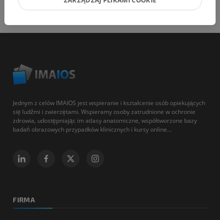
ZARZĄDZAJ PLIKAMI COOKIE
Jednym z celów IMAIOS jest wspieranie i kształcenie osób opiekujących
się ludźmi i zwierzętami. Wspieramy osoby zatrudnione w ochronie
zdrowia, udostępniając im atlasy anatomiczne, współtworzone bazy
badań obrazowych przypadków klinicznych i kursy online...
FIRMA