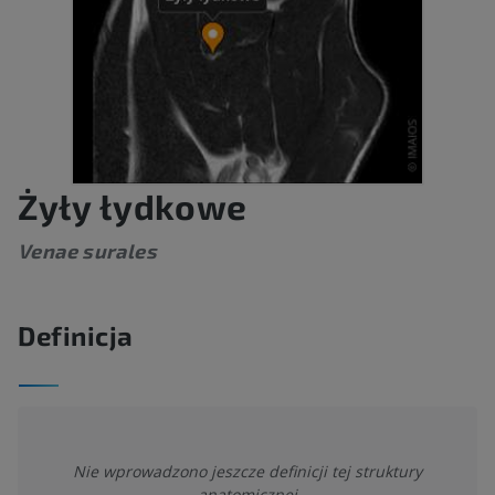
Żyły łydkowe
Venae surales
Definicja
Nie wprowadzono jeszcze definicji tej struktury
anatomicznej