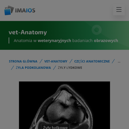
vet-Anatomy
Anatomia w
weterynaryjnych
badaniach
obrazowych
STRONA GŁÓWNA
VET-ANATOMY
CZĘŚCI ANATOMICZNE
...
ŻYŁA PODKOLANOWA
ŻYŁY ŁYDKOWE