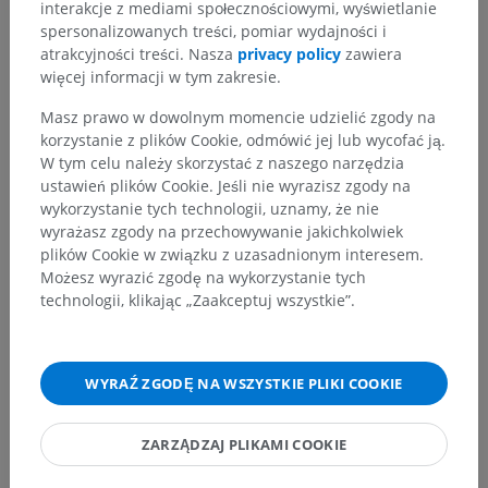
interakcje z mediami społecznościowymi, wyświetlanie
spersonalizowanych treści, pomiar wydajności i
Anatomia weterynaryjna
atrakcyjności treści. Nasza
privacy policy
zawiera
więcej informacji w tym zakresie.
Angiologia
>
Żyły
>
Żyła biodrowa zewnętrzna
>
Carnivora
>
Żyła udowa
>
Żyła podkolanowa
>
Masz prawo w dowolnym momencie udzielić zgody na
Żyły łydkowe
korzystanie z plików Cookie, odmówić jej lub wycofać ją.
W tym celu należy skorzystać z naszego narzędzia
Powiązane struktury:
Nie istnieją struktury powiązane
ustawień plików Cookie. Jeśli nie wyrazisz zgody na
z tą częścią ciała
wykorzystanie tych technologii, uznamy, że nie
wyrażasz zgody na przechowywanie jakichkolwiek
plików Cookie w związku z uzasadnionym interesem.
Możesz wyrazić zgodę na wykorzystanie tych
technologii, klikając „Zaakceptuj wszystkie”.
Porównawcza anatomia człowieka
WYRAŹ ZGODĘ NA WSZYSTKIE PLIKI COOKIE
Tłumaczenia
ZARZĄDZAJ PLIKAMI COOKIE