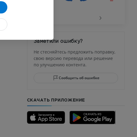
го сустава
‹
›
афия
устава
Заметили ошибку?
ма
Не стесняйтесь предложить поправку,
свою версию перевода или решение
по улучшению контента.
юсны и
ела стопы
Сообщить об ошибке
СКАЧАТЬ ПРИЛОЖЕНИЕ
го отдела
CTA