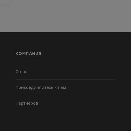
KT
ПРЕМИУМ
ПРЕМИУМ
Голень (арт
кости)
KT
БЕСПЛАТНО
КОМПАНИЯ
Ангиографи
нижних коне
Ангиография
О нас
БЕСПЛАТНО
Присоединяйтесь к нам
Партнёров