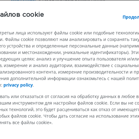
миндалины,
а также боковые валики глотки.
ВЕРХНЯЯ КОНЕЧНОСТЬ
НИЖНЯЯ КОНЕЧНОСТ
цо
айлов cookie
Продол
Есть ли проблема с этим переводом?
СООБЩ
МРТ верхней
Нижняя кон
Иллюстрации
конечности
MPT
третьи лица используют файлы cookie или подобные технологии
ПРЕМИУМ
. Файлы cookie позволяют нам анализировать и сохранять та
ПРЕМИУМ
го устройства и определенные персональные данные (например
Рентгеногр
ьзовании и местонахождении, уникальные идентификаторы). Эт
МРТ плечевого сустава
нижней кон
едующих целях: анализ и улучшение опыта пользователя и/или
MPT
Рентгеногра
в, измерение и анализ аудитории, взаимодействие с социальны
ПРЕМИУМ
БЕСПЛАТНО
ализированного контента, измерение производительности и п
чения дополнительной информации ознакомьтесь с нашей поли
и:
privacy policy
.
МРТ запястья
МРТ нижней
MPT
MPT
вать или отказаться от согласия на обработку данных в любое 
ПРЕМИУМ
ПРЕМИУМ
шим инструментом для настройки файлов cookie. Если вы не со
ых технологий, это будет расцениваться как отказ от имеюще
МРТ локтевого сустава
Hip MRI
бых файлов cookie. Чтобы дать согласие на использование этих
MPT
MPT
нять все файлы cookie».
ПРЕМИУМ
ПРЕМИУМ