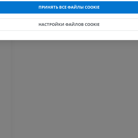
МРТ кисти
МРТ коленно
ПРИНЯТЬ ВСЕ ФАЙЛЫ COOKIE
MPT
MPT
ПРЕМИУМ
ПРЕМИУМ
НАСТРОЙКИ ФАЙЛОВ COOKIE
Рентгенография
КТ-артрогр
верхней конечности
коленного с
Рентгенограммы
КТ артрограм
ПРЕМИУМ
ПРЕМИУМ
Верхняя конечность
МРТ предпл
Иллюстрации
заднего отд
MPT
ПРЕМИУМ
ПРЕМИУМ
Ангиография артерий
верхней конечности
МРТ передне
Ангиография
стопы
MPT
БЕСПЛАТНО
ПРЕМИУМ
Visible Human Project
Фотографии
Lower limb 