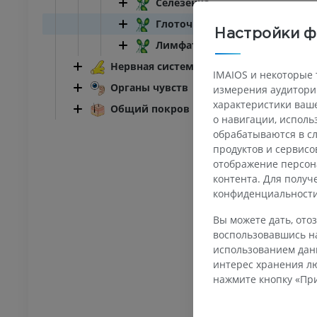
Селезенка
ПРЕДПЛЮСНА - СТОПА
Глоточное лимфоидное коль
Настройки ф
Лимфатический узел
оленного сустава
Ankle MRI
MPT
Нервная система
IMAIOS и некоторые 
ИУМ
ПРЕМИУМ
Органы чувств
измерения аудитории
характеристики ваше
Общий покров
трография
МРТ переднего отдела
о навигации, испол
ного сустава
стопы
обрабатываются в сл
трограмма
MPT
продуктов и сервисо
ИУМ
ПРЕМИУМ
отображение персон
контента. Для полу
конфиденциальност
ижней конечности
МРТ нижней конечности
MPT
Вы можете дать, отоз
ИУМ
ПРЕМИУМ
воспользовавшись на
использованием данн
енография
Рентгенография
интерес хранения лю
й конечности
нижней конечности
нажмите кнопку «При
енограммы
Рентгенограммы
АТНО
БЕСПЛАТНО