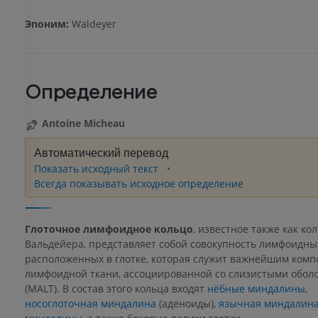
Эпоним:
Waldeyer
Определение
Antoine Micheau
Автоматический перевод
Показать исходный текст
Всегда показывать исходное определение
Глоточное лимфоидное кольцо
, известное также как ко
Вальдейера, представляет собой совокупность лимфоидных
расположенных в глотке, которая служит важнейшим ком
лимфоидной ткани, ассоциированной со слизистыми обол
(MALT). В состав этого кольца входят
нёбные миндалины,
носоглоточная миндалина
(аденоиды),
язычная миндалина