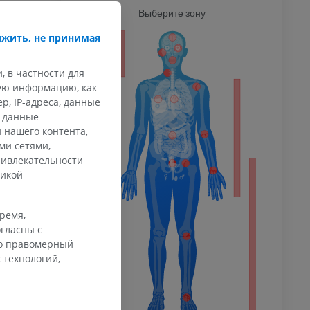
Ь
Выберите зону
ВСЕ Т
жить, не принимая
ИТЬ
ечность
, в частности для
кую информацию, как
, IP-адреса, данные
афия
и данные
ечности
 нашего контента,
ммы
ми сетями,
ривлекательности
тикой
 конечности
время,
гласны с
го правомерный
 технологий,