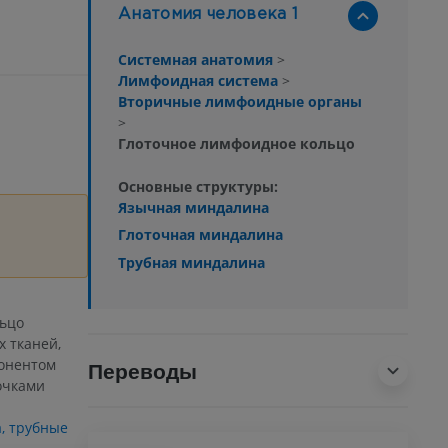
Анатомия человека 1
Системная анатомия
>
Лимфоидная система
>
Вторичные лимфоидные органы
>
Глоточное лимфоидное кольцо
Основные структуры:
Язычная миндалина
Глоточная миндалина
Трубная миндалина
льцо
 тканей,
понентом
Переводы
очками
,
трубные