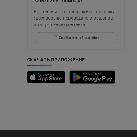
Заметили ошибку?
ма
Не стесняйтесь предложить поправку,
свою версию перевода или решение
по улучшению контента.
юсны и
ела стопы
Сообщить об ошибке
СКАЧАТЬ ПРИЛОЖЕНИЕ
го отдела
CTA
ерии и