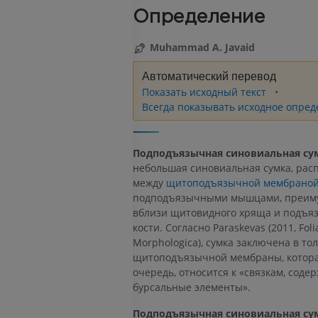
Определение
Muhammad A. Javaid
Автоматический перевод
Показать исходный текст
Всегда показывать исходное опред
Подподъязычная синовиальная су
небольшая синовиальная сумка, рас
между
щитоподъязычной мембрано
подподъязычными мышцами, преим
вблизи щитовидного хряща и подъя
кости. Согласно Paraskevas (2011, Foli
Morphologica), сумка заключена в то
щитоподъязычной мембраны, котора
очередь, относится к «связкам, сод
бурсальные элементы».
Подподъязычная синовиальная су