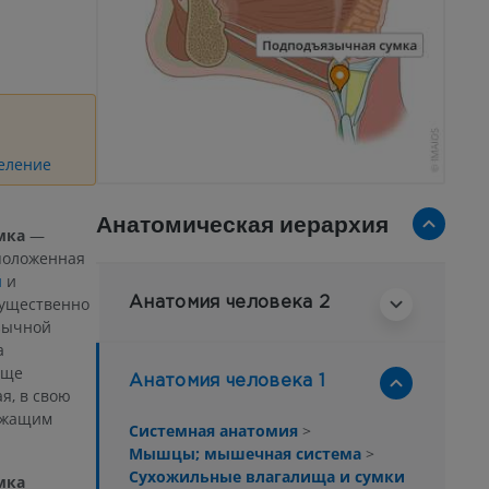
еление
Анатомическая иерархия
мка
—
положенная
й
и
ущественно
Анатомия человека 2
зычной
a
лще
Анатомия человека 1
я, в свою
ержащим
Системная анатомия
>
Мышцы; мышечная система
>
Сухожильные влагалища и сумки
мка