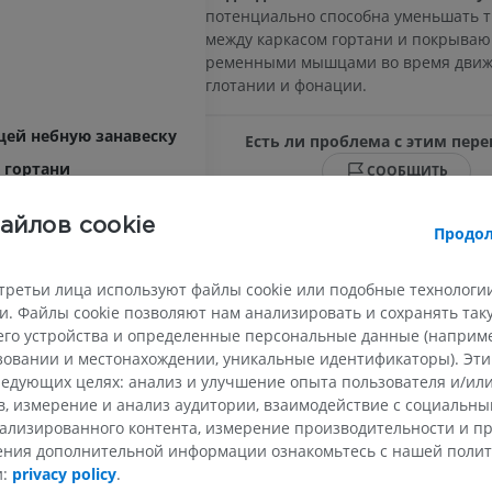
потенциально способна уменьшать 
между каркасом гортани и покрыва
ременными мышцами во время движ
глотании и фонации.
ей небную занавеску
Есть ли проблема с этим пер
 гортани
СООБЩИТЬ
айлов cookie
Продол
а
Литература
третьи лица используют файлы cookie или подобные технологии
Paraskevas, G.K., 2011. Human ligaments clas
й конечности
new proposal.
Folia Morphologica
, 70(2), pp
. Файлы cookie позволяют нам анализировать и сохранять та
го устройства и определенные персональные данные (например
ьзовании и местонахождении, уникальные идентификаторы). Эт
 конечности
ВЕРХНЯЯ КОНЕЧНОСТЬ
НИЖНЯЯ КОНЕЧНОСТ
едующих целях: анализ и улучшение опыта пользователя и/или
Галерея
в, измерение и анализ аудитории, взаимодействие с социальны
МРТ верхней
Нижняя кон
ализированного контента, измерение производительности и п
Иллюстрации
конечности
чения дополнительной информации ознакомьтесь с нашей поли
MPT
ПРЕМИУМ
и:
privacy policy
.
ПРЕМИУМ