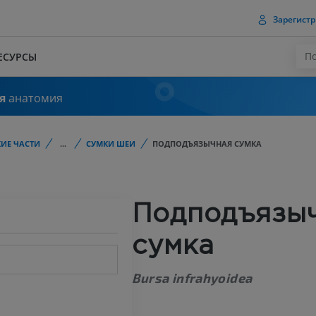
Зарегистр
ЕСУРСЫ
я
анатомия
ИЕ ЧАСТИ
...
СУМКИ ШЕИ
ПОДПОДЪЯЗЫЧНАЯ СУМКА
Подподъязы
сумка
Bursa infrahyoidea