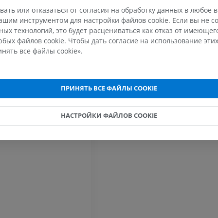
вать или отказаться от согласия на обработку данных в любое 
Рентгеногр
шим инструментом для настройки файлов cookie. Если вы не со
МРТ плечевого сустава
нижней кон
ых технологий, это будет расцениваться как отказ от имеюще
MPT
Рентгеногра
бых файлов cookie. Чтобы дать согласие на использование этих
ПРЕМИУМ
БЕСПЛАТНО
нять все файлы cookie».
МРТ запястья
МРТ нижней
MPT
MPT
ПРИНЯТЬ ВСЕ ФАЙЛЫ COOKIE
ПРЕМИУМ
ПРЕМИУМ
МРТ локтевого сустава
Hip MRI
НАСТРОЙКИ ФАЙЛОВ COOKIE
MPT
MPT
ПРЕМИУМ
ПРЕМИУМ
МРТ кисти
МРТ коленно
MPT
MPT
ПРЕМИУМ
ПРЕМИУМ
Рентгенография
КТ-артрогр
верхней конечности
коленного с