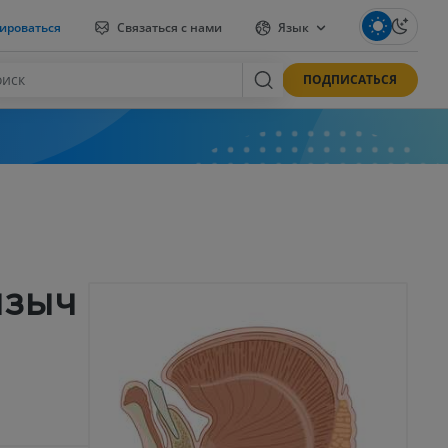
ироваться
Связаться с нами
Язык
ПОДПИСАТЬСЯ
языч