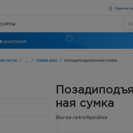
Зарегистр
ЕСУРСЫ
я
анатомия
ИЕ ЧАСТИ
...
СУМКИ ШЕИ
ПОЗАДИПОДЪЯЗЫЧНАЯ СУМКА
Позадиподъ
ная сумка
Bursa retrohyoidea