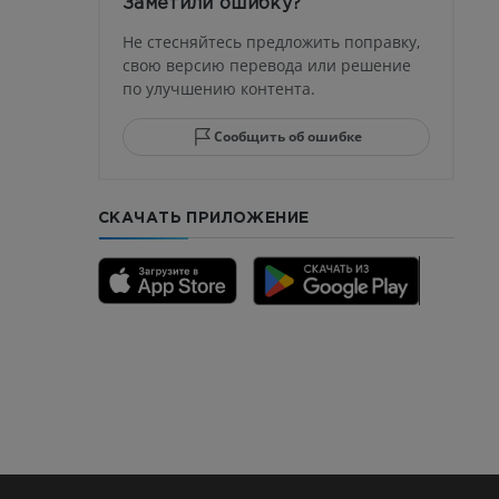
Заметили ошибку?
ма
Не стесняйтесь предложить поправку,
свою версию перевода или решение
по улучшению контента.
юсны и
ела стопы
Сообщить об ошибке
СКАЧАТЬ ПРИЛОЖЕНИЕ
го отдела
CTA
ерии и