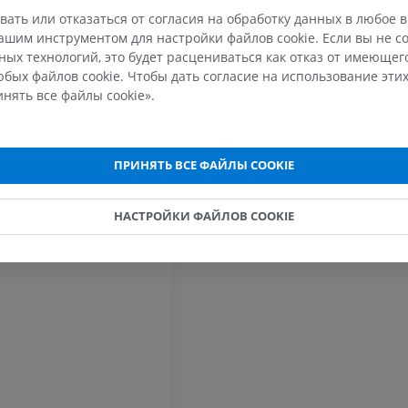
вать или отказаться от согласия на обработку данных в любое 
Рентгеногр
шим инструментом для настройки файлов cookie. Если вы не со
МРТ плечевого сустава
нижней кон
ых технологий, это будет расцениваться как отказ от имеюще
MPT
Рентгеногра
бых файлов cookie. Чтобы дать согласие на использование этих
ПРЕМИУМ
БЕСПЛАТНО
нять все файлы cookie».
МРТ запястья
МРТ нижней
MPT
MPT
ПРИНЯТЬ ВСЕ ФАЙЛЫ COOKIE
ПРЕМИУМ
ПРЕМИУМ
МРТ локтевого сустава
Hip MRI
НАСТРОЙКИ ФАЙЛОВ COOKIE
MPT
MPT
ПРЕМИУМ
ПРЕМИУМ
МРТ кисти
МРТ коленно
MPT
MPT
ПРЕМИУМ
ПРЕМИУМ
Рентгенография
КТ-артрогр
верхней конечности
коленного с