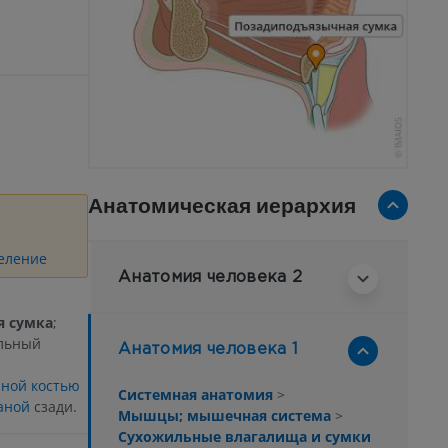
Анатомическая иерархия
еление
Анатомия человека 2
я сумка
;
льный
Анатомия человека 1
а
ной костью
Системная анатомия
>
аной
сзади.
Мышцы; мышечная система
>
Сухожильные влагалища и сумки