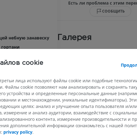
Есть ли проблема с этим пер
СООБЩИТЬ
Галерея
ей небную занавеску
 гортани
айлов cookie
Продол
а
третьи лица используют файлы cookie или подобные технологии
й конечности
. Файлы cookie позволяют нам анализировать и сохранять та
го устройства и определенные персональные данные (например
ьзовании и местонахождении, уникальные идентификаторы). Эт
 конечности
ВЕРХНЯЯ КОНЕЧНОСТЬ
НИЖНЯЯ КОНЕЧНОСТ
едующих целях: анализ и улучшение опыта пользователя и/или
в, измерение и анализ аудитории, взаимодействие с социальны
МРТ верхней
Нижняя кон
ализированного контента, измерение производительности и п
Иллюстрации
конечности
чения дополнительной информации ознакомьтесь с нашей поли
MPT
ПРЕМИУМ
и:
privacy policy
.
ПРЕМИУМ