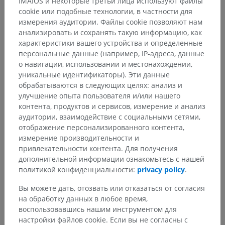
IMAIOS и некоторые третьи лица используют файлы
cookie или подобные технологии, в частности для
измерения аудитории. Файлы cookie позволяют нам
анализировать и сохранять такую информацию, как
характеристики вашего устройства и определенные
Анатомическая иерархия
персональные данные (например, IP-адреса, данные
о навигации, использовании и местонахождении,
уникальные идентификаторы). Эти данные
Анатомия человека 2
обрабатываются в следующих целях: анализ и
улучшение опыта пользователя и/или нашего
Человеческое тело
>
Systemata integrantia
>
контента, продуктов и сервисов, измерение и анализ
Общий покров
>
Calva
аудитории, взаимодействие с социальными сетями,
отображение персонализированного контента,
Основные структуры:
Нет анатомических терминов,
измерение производительности и
относящихся к этой части тела
привлекательности контента. Для получения
дополнительной информации ознакомьтесь с нашей
политикой конфиденциальности:
privacy policy
.
Вы можете дать, отозвать или отказаться от согласия
Переводы
на обработку данных в любое время,
воспользовавшись нашим инструментом для
настройки файлов cookie. Если вы не согласны с