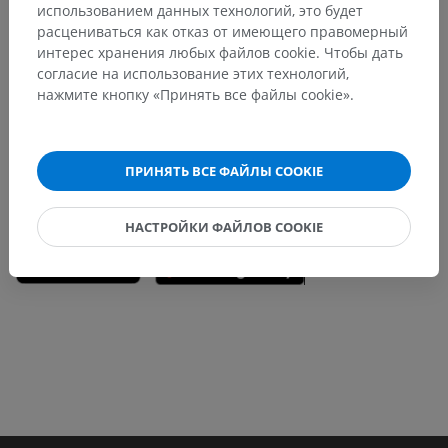
использованием данных технологий, это будет
расцениваться как отказ от имеющего правомерный
Заметили ошибку?
интерес хранения любых файлов cookie. Чтобы дать
Не стесняйтесь предложить поправку, свою версию
согласие на использование этих технологий,
перевода или решение по улучшению контента.
нажмите кнопку «Принять все файлы cookie».
Сообщить об ошибке
ПРИНЯТЬ ВСЕ ФАЙЛЫ COOKIE
СКАЧАТЬ ПРИЛОЖЕНИЕ
НАСТРОЙКИ ФАЙЛОВ COOKIE