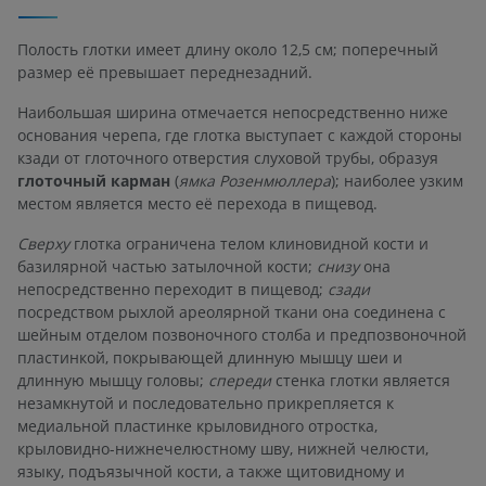
Полость глотки имеет длину около 12,5 см; поперечный
размер её превышает переднезадний.
Наибольшая ширина отмечается непосредственно ниже
основания черепа, где глотка выступает с каждой стороны
кзади от глоточного отверстия слуховой трубы, образуя
глоточный карман
(
ямка Розенмюллера
); наиболее узким
местом является место её перехода в пищевод.
Сверху
глотка ограничена телом клиновидной кости и
базилярной частью затылочной кости;
снизу
она
непосредственно переходит в пищевод;
сзади
посредством рыхлой ареолярной ткани она соединена с
шейным отделом позвоночного столба и предпозвоночной
пластинкой, покрывающей длинную мышцу шеи и
длинную мышцу головы;
спереди
стенка глотки является
незамкнутой и последовательно прикрепляется к
медиальной пластинке крыловидного отростка,
крыловидно-нижнечелюстному шву, нижней челюсти,
языку, подъязычной кости, а также щитовидному и