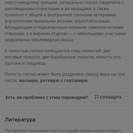
перстневидному хрящам;
латерально
глотка соединена с
шиловидными отростками и их мышцами, а также
граничит с общей и внутренней сонными артериями,
внутренними яремными венами, языкоглоточным,
блуждающим и подъязычным нервами, симпатическими
стволами, а в верхних отделах — с небольшими участками
медиальных крыловидных мышц.
С полостью глотки сообщаются семь полостей: две
носовые полости, две барабанные полости, полость рта,
гортань и пищевод.
Полость глотки может быть разделена сверху вниз на три
части:
носовую, ротовую
и
гортанную
.
Есть ли проблема с этим переводом?
СООБЩИТЬ
Литература
This definition incorporates text from a public domain edition of Gray's