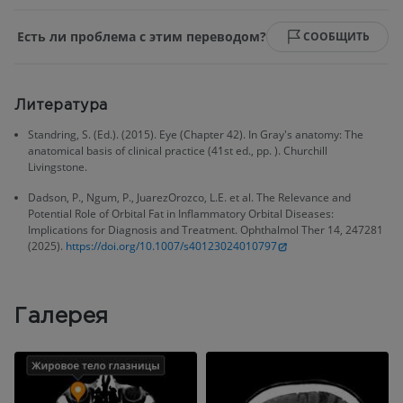
Есть ли проблема с этим переводом?
СООБЩИТЬ
Литература
Standring, S. (Ed.). (2015). Eye (Chapter 42). In Gray's anatomy: The
anatomical basis of clinical practice (41st ed., pp. ). Churchill
Livingstone.
Dadson, P., Ngum, P., JuarezOrozco, L.E. et al. The Relevance and
Potential Role of Orbital Fat in Inflammatory Orbital Diseases:
Implications for Diagnosis and Treatment. Ophthalmol Ther 14, 247281
(2025).
https://doi.org/10.1007/s40123024010797
Галерея