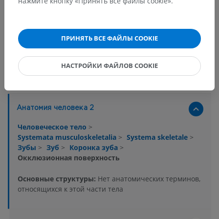
нажмите кнопку «Принять все файлы cookie».
ПРИНЯТЬ ВСЕ ФАЙЛЫ COOKIE
НАСТРОЙКИ ФАЙЛОВ COOKIE
Анатомическая иерархия
Анатомия человека 2
Человеческое тело
>
Systemata musculoskeletalia
>
Systema skeletale
>
Зубы
>
Зуб
>
Коронка зуба
>
Окклюзионная поверхность
Основные структуры:
Нет анатомических терминов,
относящихся к этой части тела