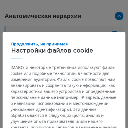
Анатомическая иерархия
Анатомия человека 1
Продолжить, не принимая
Системная анатомия
>
Нервная система
>
Настройки файлов cookie
Центральная нервная система
>
Головной мозг
>
Средний мозг
>
Ножка мозга
>
Покрышка среднего мозга
>
Белое вещество
>
IMAIOS и некоторые третьи лица используют файлы
Гипоталамо-спинномозговые волокна
cookie или подобные технологии, в частности для
измерения аудитории. Файлы cookie позволяют нам
Основные структуры:
Нет анатомических терминов,
анализировать и сохранять такую информацию, как
относящихся к этой части тела
характеристики вашего устройства и определенные
персональные данные (например, IP-адреса, данные
о навигации, использовании и местонахождении,
уникальные идентификаторы). Эти данные
обрабатываются в следующих целях: анализ и
Переводы
улучшение опыта пользователя и/или нашего
контента, продуктов и сервисов, измерение и анализ