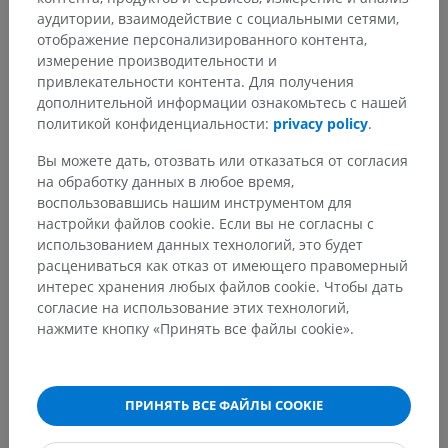
аудитории, взаимодействие с социальными сетями,
отображение персонализированного контента,
Заметили ошибку?
измерение производительности и
привлекательности контента. Для получения
Не стесняйтесь предложить поправку, свою версию
дополнительной информации ознакомьтесь с нашей
перевода или решение по улучшению контента.
политикой конфиденциальности:
privacy policy
.
Сообщить об ошибке
Вы можете дать, отозвать или отказаться от согласия
на обработку данных в любое время,
воспользовавшись нашим инструментом для
настройки файлов cookie. Если вы не согласны с
СКАЧАТЬ ПРИЛОЖЕНИЕ
использованием данных технологий, это будет
расцениваться как отказ от имеющего правомерный
интерес хранения любых файлов cookie. Чтобы дать
согласие на использование этих технологий,
нажмите кнопку «Принять все файлы cookie».
ПРИНЯТЬ ВСЕ ФАЙЛЫ COOKIE