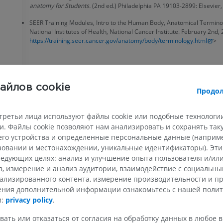
anatomy for Students.
(2nd ed.) Philadelphia PA 19103-2899: Elsevier, 
ВЕРХНЯЯ КОНЕЧНОСТЬ
НИЖНЯЯ КОНЕЧНОСТ
SEER Training Modules, Intro to the Human Body, Anatomical Terminol
National Institutes of Health, National Cancer Institute. February 2nd,
https://training.seer.cancer.gov/anatomy/body/terminology.html
>
МРТ верхней
Нижняя кон
Иллюстрации
конечности
MPT
ПРЕМИУМ
ПРЕМИУМ
айлов cookie
Продол
Рентгеногр
МРТ плечевого сустава
нижней кон
MPT
Рентгеногра
третьи лица используют файлы cookie или подобные технологии
ПРЕМИУМ
БЕСПЛАТНО
. Файлы cookie позволяют нам анализировать и сохранять та
го устройства и определенные персональные данные (например
ьзовании и местонахождении, уникальные идентификаторы). Эт
МРТ запястья
МРТ нижней
MPT
MPT
едующих целях: анализ и улучшение опыта пользователя и/или
в, измерение и анализ аудитории, взаимодействие с социальны
ПРЕМИУМ
ПРЕМИУМ
ализированного контента, измерение производительности и п
чения дополнительной информации ознакомьтесь с нашей поли
МРТ локтевого сустава
Hip MRI
и:
privacy policy
.
MPT
MPT
ПРЕМИУМ
ПРЕМИУМ
вать или отказаться от согласия на обработку данных в любое 