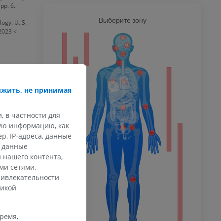
pp. 6.
Ь
Выберите зону
ВСЕ Т
ogy. U. S.
 2023 <
ечность
жить, не принимая
афия
ечности
ммы
, в частности для
кую информацию, как
, IP-адреса, данные
и данные
 конечности
 нашего контента,
ми сетями,
ривлекательности
тикой
время,