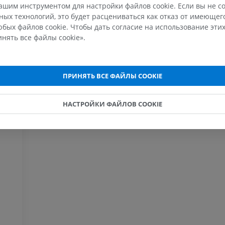
шим инструментом для настройки файлов cookie. Если вы не со
ых технологий, это будет расцениваться как отказ от имеюще
МРТ кисти
МРТ коленно
бых файлов cookie. Чтобы дать согласие на использование этих
MPT
MPT
нять все файлы cookie».
ПРЕМИУМ
ПРЕМИУМ
Рентгенография
КТ-артрогр
верхней конечности
коленного с
ПРИНЯТЬ ВСЕ ФАЙЛЫ COOKIE
Рентгенограммы
КТ артрограм
ПРЕМИУМ
ПРЕМИУМ
НАСТРОЙКИ ФАЙЛОВ COOKIE
Верхняя конечность
МРТ предпл
Иллюстрации
заднего отд
MPT
ПРЕМИУМ
ПРЕМИУМ
Ангиография артерий
верхней конечности
МРТ передне
Ангиография
стопы
MPT
БЕСПЛАТНО
ПРЕМИУМ
Visible Human Project