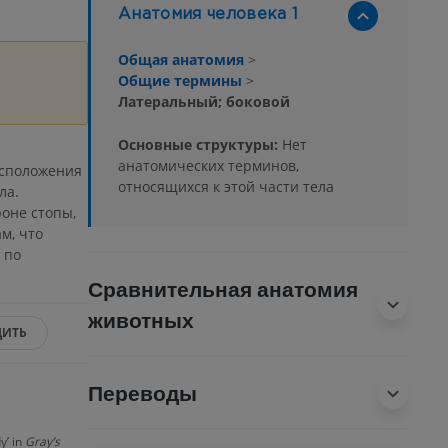
Анатомия человека 1
Общая анатомия
>
Общие термины
>
Латеральный; боковой
Основные структуры:
Нет
анатомических терминов,
асположения
относящихся к этой части тела
ла.
оне стопы,
м, что
 по
Сравнительная анатомия
животных
ИТЬ
Переводы
y’ in
Gray’s