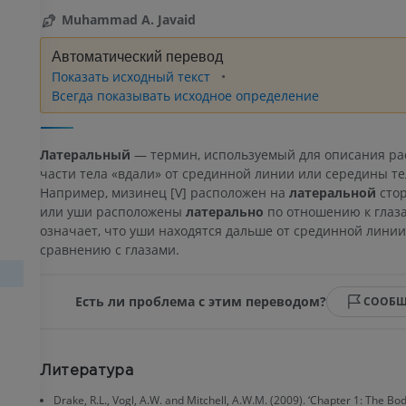
Muhammad A. Javaid
Автоматический перевод
Показать исходный текст
Всегда показывать исходное определение
Латеральный
— термин, используемый для описания р
части тела «вдали» от срединной линии или середины те
Например, мизинец [V] расположен на
латеральной
стор
или уши расположены
латерально
по отношению к глаза
означает, что уши находятся дальше от срединной линии
сравнению с глазами.
Есть ли проблема с этим переводом?
СООБЩ
Литература
Drake, R.L., Vogl, A.W. and Mitchell, A.W.M. (2009). ‘Chapter 1: The Bod