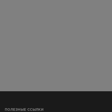
CTA
ерии и
я артерий
чностей
ПОЛЕЗНЫЕ ССЫЛКИ