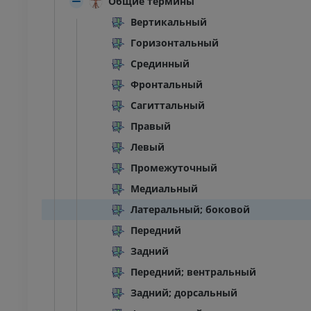
Общие термины
Вертикальный
Горизонтальный
Срединный
Фронтальный
Сагиттальный
Правый
Левый
Промежуточный
Медиальный
Латеральный; боковой
Передний
Задний
Передний; вентральный
Задний; дорсальный