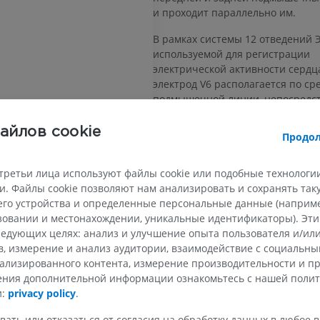
и проходит параллельно им.
В рамках системы 12 отведений Э
используемой для регистрации
электрической активности сердца
электрод V6 располагается по ср
подмышечной линии, непосредс
середины подмышечной впадин
я
айлов cookie
Продол
Есть ли проблема с этим п
СООБЩИТЬ
третьи лица используют файлы cookie или подобные технологии
. Файлы cookie позволяют нам анализировать и сохранять та
го устройства и определенные персональные данные (например
ВЕРХНЯЯ КОНЕЧНОСТЬ
НИЖНЯЯ КОНЕЧНОСТ
ьзовании и местонахождении, уникальные идентификаторы). Эт
Галерея
едующих целях: анализ и улучшение опыта пользователя и/или
МРТ верхней
Нижняя кон
в, измерение и анализ аудитории, взаимодействие с социальны
Иллюстрации
конечности
ализированного контента, измерение производительности и п
MPT
ПРЕМИУМ
чения дополнительной информации ознакомьтесь с нашей поли
ПРЕМИУМ
и:
privacy policy
.
Рентгеногр
вать или отказаться от согласия на обработку данных в любое 