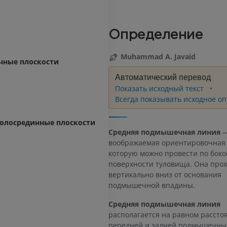
Определение
Muhammad A. Javaid
чные плоскости
Автоматический перевод
Показать исходный текст
Всегда показывать исходное о
колосрединные плоскости
Средняя подмышечная линия
—
воображаемая ориентировочная 
которую можно провести по боко
поверхности туловища. Она про
вертикально вниз от основания
подмышечной впадины.
Средняя подмышечная линия
располагается на равном рассто
передней и задней подмышечны