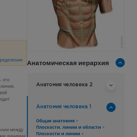
пределение
Анатомическая иерархия
 это
Анатомия человека 2
линия,
вой
ходит
Анатомия человека 1
Общая анатомия
>
Плоскости, линии и области
>
янии между
Плоскости и линии
>
ми линиями