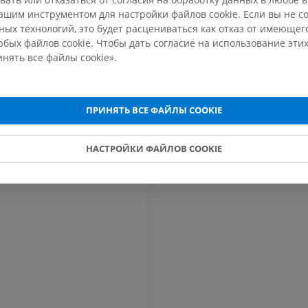
МРТ плечевого сустава
нижней кон
шим инструментом для настройки файлов cookie. Если вы не со
MPT
Рентгеногра
ых технологий, это будет расцениваться как отказ от имеюще
ПРЕМИУМ
БЕСПЛАТНО
бых файлов cookie. Чтобы дать согласие на использование этих
нять все файлы cookie».
МРТ запястья
МРТ нижней
MPT
MPT
ПРЕМИУМ
ПРЕМИУМ
ПРИНЯТЬ ВСЕ ФАЙЛЫ COOKIE
МРТ локтевого сустава
Hip MRI
MPT
MPT
НАСТРОЙКИ ФАЙЛОВ COOKIE
ПРЕМИУМ
ПРЕМИУМ
МРТ кисти
МРТ коленно
MPT
MPT
ПРЕМИУМ
ПРЕМИУМ
Рентгенография
КТ-артрогр
верхней конечности
коленного с
Рентгенограммы
КТ артрограм
ПРЕМИУМ
ПРЕМИУМ