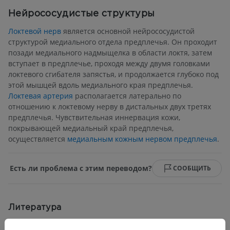
Нейрососудистые структуры
Локтевой нерв
является основной нейрососудистой
структурой медиального отдела предплечья. Он проходит
позади медиального надмыщелка в области локтя, затем
вступает в предплечье, проходя между двумя головками
локтевого сгибателя запястья, и продолжается глубоко под
этой мышцей вдоль медиального края предплечья.
Локтевая артерия
располагается латерально по
отношению к локтевому нерву в дистальных двух третях
предплечья. Чувствительная иннервация кожи,
покрывающей медиальный край предплечья,
осуществляется
медиальным кожным нервом предплечья
.
Есть ли проблема с этим переводом?
СООБЩИТЬ
Литература
Chaudhry MA, Hafeez AM, Sinkler MA, et al. Anatomy, Shoulder and