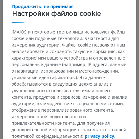
Upper Limb, Forearm Compartments. [Updated 2023 Jul 31]. In:
Продолжить, не принимая
StatPearls [Internet]. Treasure Island (FL): StatPearls Publishing; 2025
Jan-. Available from:
https://www.ncbi.nlm.nih.gov/books/NBK539784/
Настройки файлов cookie
IMAIOS и некоторые третьи лица используют файлы
Галерея
cookie или подобные технологии, в частности для
измерения аудитории. Файлы cookie позволяют нам
анализировать и сохранять такую информацию, как
характеристики вашего устройства и определенные
персональные данные (например, IP-адреса, данные
о навигации, использовании и местонахождении,
уникальные идентификаторы). Эти данные
обрабатываются в следующих целях: анализ и
улучшение опыта пользователя и/или нашего
контента, продуктов и сервисов, измерение и анализ
аудитории, взаимодействие с социальными сетями,
отображение персонализированного контента,
измерение производительности и
привлекательности контента. Для получения
дополнительной информации ознакомьтесь с нашей
политикой конфиденциальности:
privacy policy
.