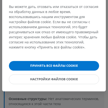
Вы можете дать, отозвать или отказаться от согласия
на обработку данных в любое время,
воспользовавшись нашим инструментом для
настройки файлов cookie. Если вы не согласны с
использованием данных технологий, это будет
расцениваться как отказ от имеющего правомерный
интерес хранения любых файлов cookie. Чтобы дать
Анатомическая иерархия
согласие на использование этих технологий,
нажмите кнопку «Принять все файлы cookie».
Анатомия человека 2
ПРИНЯТЬ ВСЕ ФАЙЛЫ COOKIE
Человеческое тело
>
Области человеческого тела
>
Области верхней конечности
>
НАСТРОЙКИ ФАЙЛОВ COOKIE
Область предплечья
>
Локтевой край; медиальный край
Основные структуры:
Нет анатомических терминов,
относящихся к этой части тела