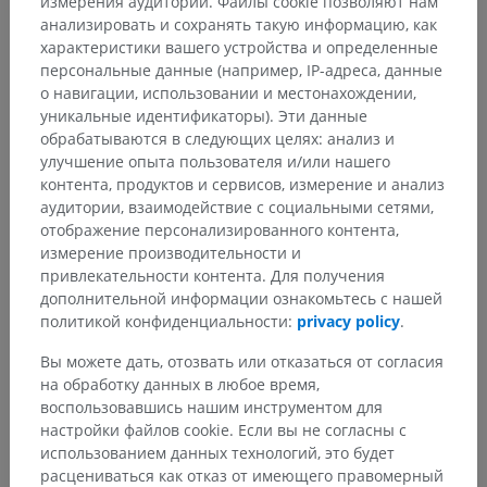
измерения аудитории. Файлы cookie позволяют нам
анализировать и сохранять такую информацию, как
характеристики вашего устройства и определенные
персональные данные (например, IP-адреса, данные
о навигации, использовании и местонахождении,
уникальные идентификаторы). Эти данные
обрабатываются в следующих целях: анализ и
улучшение опыта пользователя и/или нашего
контента, продуктов и сервисов, измерение и анализ
аудитории, взаимодействие с социальными сетями,
отображение персонализированного контента,
измерение производительности и
привлекательности контента. Для получения
дополнительной информации ознакомьтесь с нашей
политикой конфиденциальности:
privacy policy
.
Вы можете дать, отозвать или отказаться от согласия
на обработку данных в любое время,
Анатомическая иерархия
воспользовавшись нашим инструментом для
настройки файлов cookie. Если вы не согласны с
использованием данных технологий, это будет
Анатомия человека 2
расцениваться как отказ от имеющего правомерный