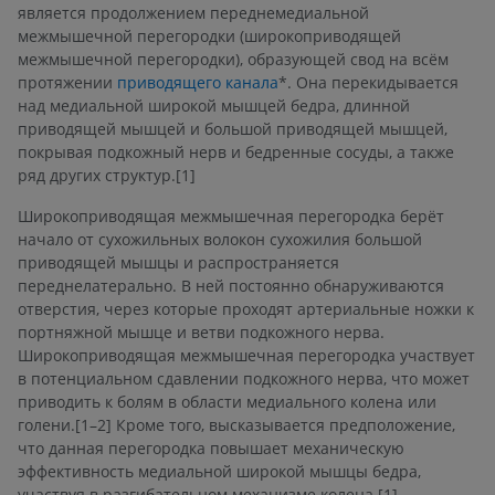
является продолжением переднемедиальной
межмышечной перегородки (широкоприводящей
межмышечной перегородки), образующей свод на всём
протяжении
приводящего канала
*. Она перекидывается
над медиальной широкой мышцей бедра, длинной
приводящей мышцей и большой приводящей мышцей,
покрывая подкожный нерв и бедренные сосуды, а также
ряд других структур.[1]
Широкоприводящая межмышечная перегородка берёт
начало от сухожильных волокон сухожилия большой
приводящей мышцы и распространяется
переднелатерально. В ней постоянно обнаруживаются
отверстия, через которые проходят артериальные ножки к
портняжной мышце и ветви подкожного нерва.
Широкоприводящая межмышечная перегородка участвует
в потенциальном сдавлении подкожного нерва, что может
приводить к болям в области медиального колена или
голени.[1–2] Кроме того, высказывается предположение,
что данная перегородка повышает механическую
эффективность медиальной широкой мышцы бедра,
участвуя в разгибательном механизме колена.[1]