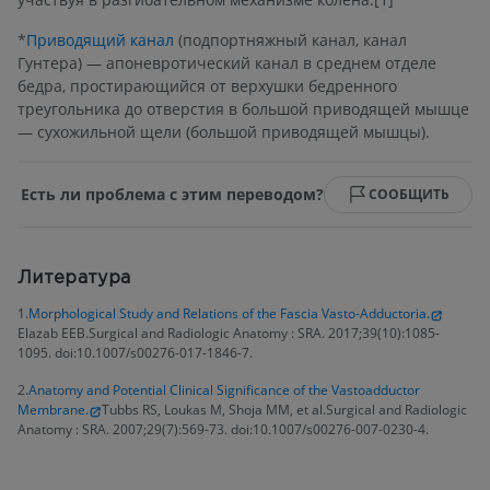
*
Приводящий канал
(подпортняжный канал, канал
Гунтера) — апоневротический канал в среднем отделе
бедра, простирающийся от верхушки бедренного
треугольника до отверстия в большой приводящей мышце
— сухожильной щели (большой приводящей мышцы).
Есть ли проблема с этим переводом?
СООБЩИТЬ
Литература
1.
Morphological Study and Relations of the Fascia Vasto-Adductoria.
Elazab EEB.Surgical and Radiologic Anatomy : SRA. 2017;39(10):1085-
1095. doi:10.1007/s00276-017-1846-7.
2.
Anatomy and Potential Clinical Significance of the Vastoadductor
Membrane.
Tubbs RS, Loukas M, Shoja MM, et al.Surgical and Radiologic
Anatomy : SRA. 2007;29(7):569-73. doi:10.1007/s00276-007-0230-4.