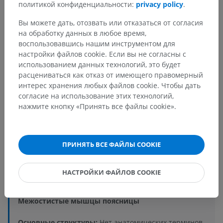
политикой конфиденциальности:
privacy policy
.
Вы можете дать, отозвать или отказаться от согласия
на обработку данных в любое время,
воспользовавшись нашим инструментом для
настройки файлов cookie. Если вы не согласны с
использованием данных технологий, это будет
расцениваться как отказ от имеющего правомерный
интерес хранения любых файлов cookie. Чтобы дать
согласие на использование этих технологий,
Анатомическая иерархия
нажмите кнопку «Принять все файлы cookie».
Анатомия человека 2
ПРИНЯТЬ ВСЕ ФАЙЛЫ COOKIE
Человеческое тело
>
Systemata musculoskeletalia
>
Systema musculare
>
НАСТРОЙКИ ФАЙЛОВ COOKIE
Pars dorsalis systematis muscularis
>
Musculi epaxiales
>
Межостистые мышцы
>
Межостистые мышцы поясницы
Основные структуры:
Нет анатомических терминов,