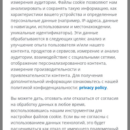
Анатомическая иерархия
измерения аудитории. Файлы cookie позволяют нам
анализировать и сохранять такую информацию, как
характеристики вашего устройства и определенные
персональные данные (например, IP-адреса, данные
Анатомия человека 1
о навигации, использовании и местонахождении,
Системная анатомия
>
уникальные идентификаторы). Эти данные
Мышцы; мышечная система
>
Мышцы шеи
>
обрабатываются в следующих целях: анализ и
Лестничные мышцы
улучшение опыта пользователя и/или нашего
контента, продуктов и сервисов, измерение и анализ
Основные структуры:
Нет анатомических терминов,
аудитории, взаимодействие с социальными сетями,
относящихся к этой части тела
отображение персонализированного контента,
измерение производительности и
привлекательности контента. Для получения
дополнительной информации ознакомьтесь с нашей
политикой конфиденциальности:
privacy policy
.
Переводы
Вы можете дать, отозвать или отказаться от согласия
на обработку данных в любое время,
воспользовавшись нашим инструментом для
настройки файлов cookie. Если вы не согласны с
Заметили ошибку?
использованием данных технологий, это будет
расцениваться как отказ от имеющего правомерный
Не стесняйтесь предложить поправку, свою версию