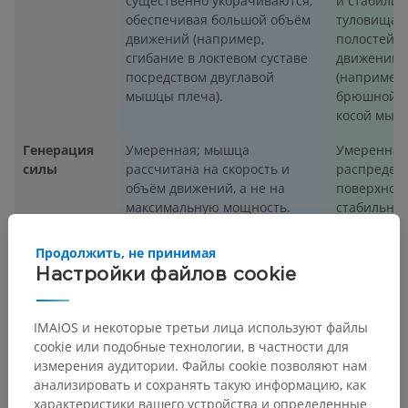
существенно укорачиваются,
и стабилиз
обеспечивая большой объём
туловища 
движений (например,
полостей, 
сгибание в локтевом суставе
движений в
посредством двуглавой
(например,
мышцы плеча).
брюшной п
косой мышц
Генерация
Умеренная; мышца
Умеренная;
силы
рассчитана на скорость и
распредел
объём движений, а не на
поверхност
максимальную мощность.
стабильнос
Продолжить, не принимая
Настройки файлов cookie
Объём
Большой объём, высокая
Ограничен
движений
скорость.
на опоре и
стабильнос
IMAIOS и некоторые третьи лица используют файлы
cookie или подобные технологии, в частности для
Пример
Двуглавая мышца плеча,
Наружная 
измерения аудитории. Файлы cookie позволяют нам
портняжная мышца.
большая г
анализировать и сохранять такую информацию, как
широчайша
характеристики вашего устройства и определенные