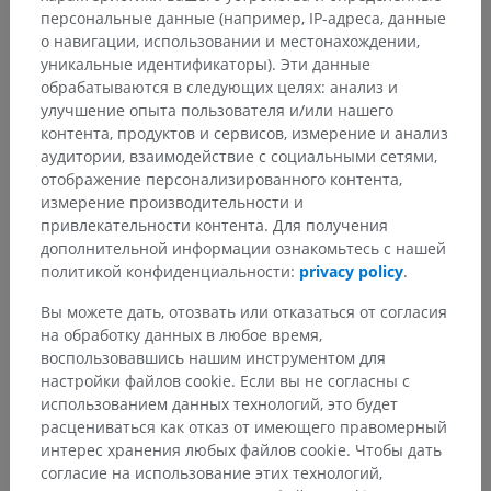
персональные данные (например, IP-адреса, данные
о навигации, использовании и местонахождении,
Есть ли проблема с этим переводом?
СООБЩИТЬ
уникальные идентификаторы). Эти данные
обрабатываются в следующих целях: анализ и
улучшение опыта пользователя и/или нашего
контента, продуктов и сервисов, измерение и анализ
Литература
аудитории, взаимодействие с социальными сетями,
отображение персонализированного контента,
Gray, H. (2016)
Gray’s anatomy the anatomical basis of clinical practice
.
измерение производительности и
41st edition. Edited by S. Standring. New York: Elsevier.
привлекательности контента. Для получения
дополнительной информации ознакомьтесь с нашей
политикой конфиденциальности:
privacy policy
.
Анатомическая иерархия
Вы можете дать, отозвать или отказаться от согласия
на обработку данных в любое время,
воспользовавшись нашим инструментом для
настройки файлов cookie. Если вы не согласны с
Анатомия человека 2
использованием данных технологий, это будет
расцениваться как отказ от имеющего правомерный
Человеческое тело
>
интерес хранения любых файлов cookie. Чтобы дать
Systemata musculoskeletalia
>
Systema musculare
>
согласие на использование этих технологий,
Мышцы
>
Прямая мышца