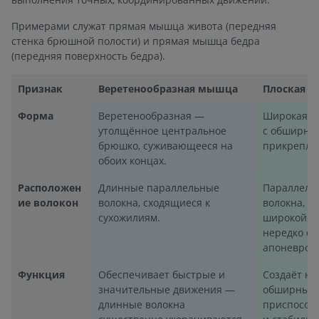
Примерами служат прямая мышца живота (передняя
стенка брюшной полости) и прямая мышца бедра
(передняя поверхность бедра).
Признак
Веретенообразная мышца
Плоская 
Форма
Веретенообразная —
Широкая, т
утолщённое центральное
с обширны
брюшко, суживающееся на
прикрепле
обоих концах.
Расположен
Длинные параллельные
Параллель
ие волокон
волокна, сходящиеся к
волокна, р
сухожилиям.
широкой п
нередко о
апоневроз
Функция
Обеспечивает быстрые и
Создаёт н
значительные движения —
обширных 
длинные волокна
приспособ