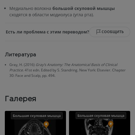
Медиально волокна
большой скуловой мышцы
сходятся в области модиолуса (угла рта).
Есть ли проблема с этим переводом?
СООБЩИТЬ
Литература
Gray, H. (2016)
Gray’s Anatomy: The Anatomical Basis of Clinical
Practice
. 41st edn. Edited by S. Standring. New York: Elsevier. Chapter
30: Face and Scalp, pp. 494.
Галерея