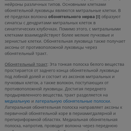
нейроны различных типов. Основными клетками
обонятельной луковицы являются митральные клетки. В
её пределах волокна
обонятельного нерва [I]
образуют
синапсы с дендритами митральных клеток в
синаптических клубочках. Помимо этого, с митральными
клетками взаимодействуют более мелкие пучковые и
зернистые клетки. Обонятельная луковица также получает
аксоны от противоположной луковицы через
обонятельный тракт.
Обонятельный тракт
: Эта тонкая полоска белого вещества
простирается от заднего конца обонятельной луковицы
под лобной долей и состоит из аксонов митральных и
пучковых клеток, а также волокон, поступающих от
противоположной луковицы. Достигая переднего
продырявленного вещества, тракт разделяется на
медиальную
и
латеральную обонятельные полоски
.
Латеральная обонятельная полоска направляет аксоны к
первичной обонятельной коре в периамигдалярной и
препириформной областях. Медиальная обонятельная
полоска, напротив, проводит волокна через переднюю