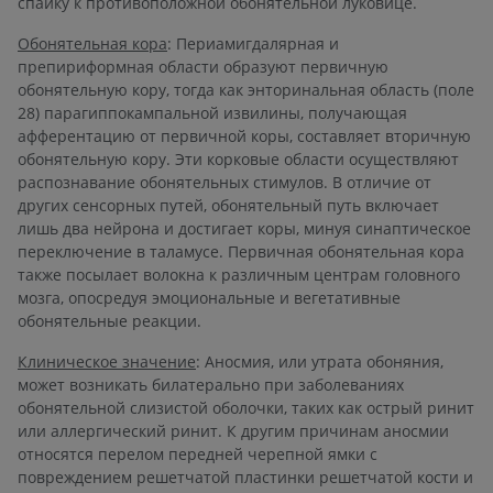
спайку к противоположной обонятельной луковице.
Обонятельная кора
: Периамигдалярная и
препириформная области образуют первичную
обонятельную кору, тогда как энторинальная область (поле
28) парагиппокампальной извилины, получающая
афферентацию от первичной коры, составляет вторичную
обонятельную кору. Эти корковые области осуществляют
распознавание обонятельных стимулов. В отличие от
других сенсорных путей, обонятельный путь включает
лишь два нейрона и достигает коры, минуя синаптическое
переключение в таламусе. Первичная обонятельная кора
также посылает волокна к различным центрам головного
мозга, опосредуя эмоциональные и вегетативные
обонятельные реакции.
Клиническое значение
: Аносмия, или утрата обоняния,
может возникать билатерально при заболеваниях
обонятельной слизистой оболочки, таких как острый ринит
или аллергический ринит. К другим причинам аносмии
относятся перелом передней черепной ямки с
повреждением решетчатой пластинки решетчатой кости и