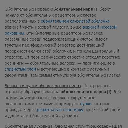
Обонятельные нервы
:
Обонятельный нерв [I]
берёт
начало от обонятельных рецепторных клеток,
расположенных в
обонятельной слизистой оболочке
верхней части носовой полости, выше
верхней носовой
раковины
. Эти биполярные рецепторные клетки,
рассеянные среди поддерживающих клеток, имеют
толстый периферический отросток, достигающий
поверхности слизистой оболочки, и тонкий центральный
отросток. От периферического отростка отходят короткие
реснички — обонятельные волоски, — проникающие в
слизистый слой
и вступающие в контакт с летучими
одорантами, тем самым стимулируя обонятельные клетки.
Волокна и пучки обонятельного нерва
: Центральные
отростки образуют волокна
обонятельного нерва [I]
. Эти
немиелинизированные волокна, окружённые
шванновскими клетками, формируют
пучки
, которые
проходят через
решетчатую пластинку
решетчатой кости
и достигают обонятельной луковицы.
Обонятельная луковица
: Овоидная структура, содержащая