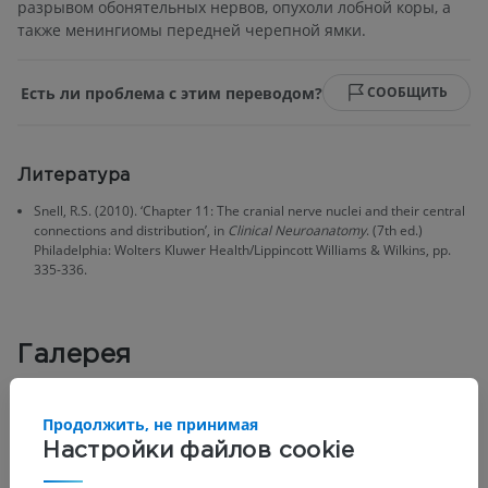
разрывом обонятельных нервов, опухоли лобной коры, а
также менингиомы передней черепной ямки.
Есть ли проблема с этим переводом?
СООБЩИТЬ
Литература
Snell, R.S. (2010). ‘Chapter 11: The cranial nerve nuclei and their central
connections and distribution’, in
Clinical Neuroanatomy
. (7th ed.)
Philadelphia: Wolters Kluwer Health/Lippincott Williams & Wilkins, pp.
335-336.
Галерея
Продолжить, не принимая
Настройки файлов cookie