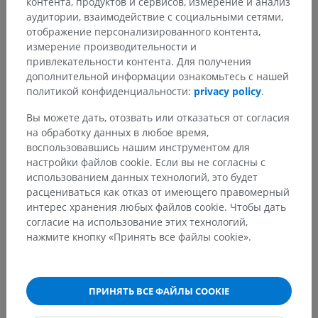
контента, продуктов и сервисов, измерение и анализ
Системная анатомия
>
Лимфоидная система
>
аудитории, взаимодействие с социальными сетями,
Вторичные лимфоидные органы
>
отображение персонализированного контента,
Лимфатический узел
>
измерение производительности и
Лимфатическе узлы верхней конечности
привлекательности контента. Для получения
дополнительной информации ознакомьтесь с нашей
Основные структуры:
политикой конфиденциальности:
privacy policy
.
Подмышечные узлы
Вы можете дать, отозвать или отказаться от согласия
Межгрудные узлы
на обработку данных в любое время,
Дельтовидно-грудные узлы; подключные узлы
воспользовавшись нашим инструментом для
настройки файлов cookie. Если вы не согласны с
Плечевые узлы
использованием данных технологий, это будет
Локтевые узлы
расцениваться как отказ от имеющего правомерный
Поверхностные узлы
интерес хранения любых файлов cookie. Чтобы дать
Глубокие узлы
согласие на использование этих технологий,
нажмите кнопку «Принять все файлы cookie».
ПРИНЯТЬ ВСЕ ФАЙЛЫ COOKIE
Переводы