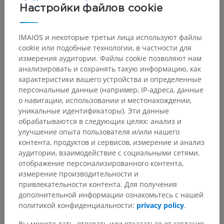
Настройки файлов cookie
Языкоглоточный нерв (IX)
— иннервирует вкусовые
почки задней трети языка, включая желобоватые
IMAIOS и некоторые третьи лица используют файлы
сосочки.
cookie или подобные технологии, в частности для
Блуждающий нерв (X)
— иннервирует вкусовые почки
измерения аудитории. Файлы cookie позволяют нам
надгортанника и глотки.
анализировать и сохранять такую информацию, как
характеристики вашего устройства и определенные
Все вкусовые афференты сходятся в
ядре одиночного
персональные данные (например, IP-адреса, данные
пути
(вкусовом ядре) продолговатого мозга. Далее сигналы
о навигации, использовании и местонахождении,
передаются через заднемедиальное вентральное ядро
уникальные идентификаторы). Эти данные
таламуса в
первичную вкусовую кору
(переднюю часть
обрабатываются в следующих целях: анализ и
островка и лобную покрышку).
улучшение опыта пользователя и/или нашего
контента, продуктов и сервисов, измерение и анализ
аудитории, взаимодействие с социальными сетями,
Есть ли проблема с этим переводом?
СООБЩИТЬ
отображение персонализированного контента,
измерение производительности и
привлекательности контента. Для получения
дополнительной информации ознакомьтесь с нашей
Галерея
политикой конфиденциальности:
privacy policy
.
Вы можете дать, отозвать или отказаться от согласия