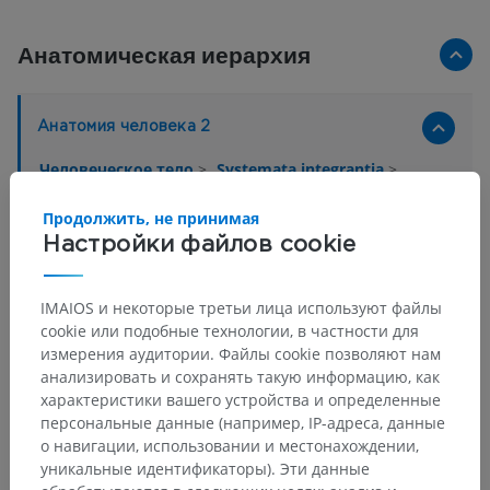
Анатомическая иерархия
Анатомия человека 2
Человеческое тело
>
Systemata integrantia
>
Нервная система
>
Центральная нервная система
>
Спинной мозг
>
Продолжить, не принимая
Pars coccygea medullae spinalis
Настройки файлов cookie
Основные структуры:
Нет анатомических терминов,
IMAIOS и некоторые третьи лица используют файлы
относящихся к этой части тела
cookie или подобные технологии, в частности для
измерения аудитории. Файлы cookie позволяют нам
анализировать и сохранять такую информацию, как
Анатомия человека 1
характеристики вашего устройства и определенные
персональные данные (например, IP-адреса, данные
о навигации, использовании и местонахождении,
Нейроанатомия человека
уникальные идентификаторы). Эти данные