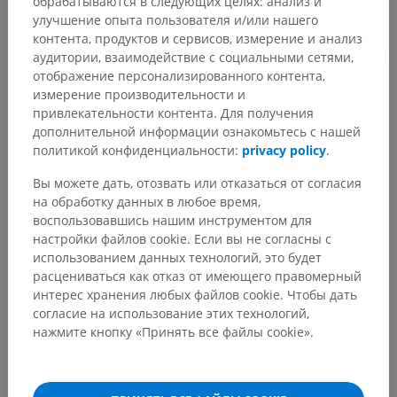
обрабатываются в следующих целях: анализ и
улучшение опыта пользователя и/или нашего
контента, продуктов и сервисов, измерение и анализ
Переводы
аудитории, взаимодействие с социальными сетями,
отображение персонализированного контента,
измерение производительности и
привлекательности контента. Для получения
дополнительной информации ознакомьтесь с нашей
Заметили ошибку?
политикой конфиденциальности:
privacy policy
.
Не стесняйтесь предложить поправку, свою версию
перевода или решение по улучшению контента.
Вы можете дать, отозвать или отказаться от согласия
на обработку данных в любое время,
Сообщить об ошибке
воспользовавшись нашим инструментом для
настройки файлов cookie. Если вы не согласны с
использованием данных технологий, это будет
расцениваться как отказ от имеющего правомерный
СКАЧАТЬ ПРИЛОЖЕНИЕ
интерес хранения любых файлов cookie. Чтобы дать
согласие на использование этих технологий,
нажмите кнопку «Принять все файлы cookie».