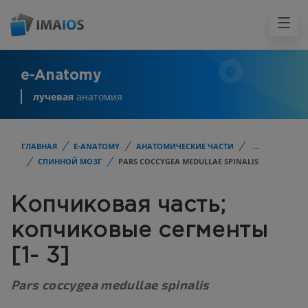
e-Anatomy
лучевая
анатомия
ГЛАВНАЯ
E-ANATOMY
АНАТОМИЧЕСКИЕ ЧАСТИ
...
СПИННОЙ МОЗГ
PARS COCCYGEA MEDULLAE SPINALIS
Копчиковая часть;
копчиковые сегменты
[1- 3]
Pars coccygea medullae spinalis