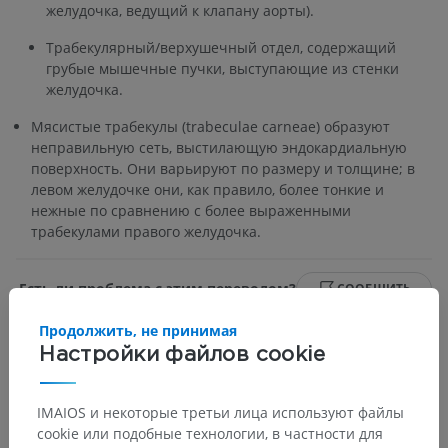
желудочка, ведущий к клапану аорты).
Трабекулярный/верхушечный отдел, содержащий
грубые мышечные пучки, выступающие из стенки
желудочка.
Мясистые трабекулы (trabeculae carneae) образуют
неправильную сеть, выстилающую эндокардиальную
поверхность. Они варьируют по размеру и толщине; в
левом желудочке они, как правило, более тонкие и
нежные по сравнению с более выраженными
трабекулами правого желудочка.
Есть ли проблема с этим переводом?
СООБЩИТЬ
Продолжить, не принимая
Настройки файлов cookie
Анатомическая иерархия
IMAIOS и некоторые третьи лица используют файлы
cookie или подобные технологии, в частности для