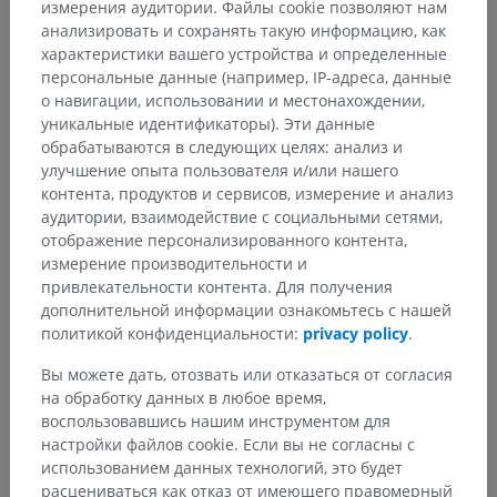
измерения аудитории. Файлы cookie позволяют нам
Анатомия человека 2
анализировать и сохранять такую информацию, как
характеристики вашего устройства и определенные
Человеческое тело
>
Systemata integrantia
>
персональные данные (например, IP-адреса, данные
Сердечно-сосудистая система
>
Сердце
>
о навигации, использовании и местонахождении,
Левый желудочек
>
уникальные идентификаторы). Эти данные
Pars trabecularis ventriculi sinistri
обрабатываются в следующих целях: анализ и
улучшение опыта пользователя и/или нашего
Основные структуры:
контента, продуктов и сервисов, измерение и анализ
Musculi papillares ventriculi sinistri
аудитории, взаимодействие с социальными сетями,
Мясистые трабекулы
отображение персонализированного контента,
измерение производительности и
привлекательности контента. Для получения
дополнительной информации ознакомьтесь с нашей
политикой конфиденциальности:
privacy policy
.
Переводы
Вы можете дать, отозвать или отказаться от согласия
на обработку данных в любое время,
воспользовавшись нашим инструментом для
настройки файлов cookie. Если вы не согласны с
Заметили ошибку?
использованием данных технологий, это будет
расцениваться как отказ от имеющего правомерный
Не стесняйтесь предложить поправку, свою версию