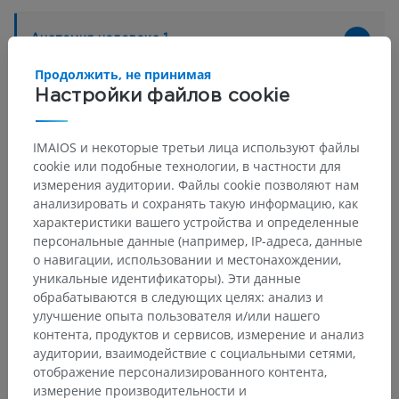
Анатомия человека 1
Общая анатомия
>
Плоскости, линии и области
>
Продолжить, не принимая
Плоскости и линии
>
Горизонтальные плоскости
Настройки файлов cookie
Основные структуры:
Нет анатомических терминов,
IMAIOS и некоторые третьи лица используют файлы
относящихся к этой части тела
cookie или подобные технологии, в частности для
измерения аудитории. Файлы cookie позволяют нам
анализировать и сохранять такую информацию, как
характеристики вашего устройства и определенные
Переводы
персональные данные (например, IP-адреса, данные
о навигации, использовании и местонахождении,
уникальные идентификаторы). Эти данные
обрабатываются в следующих целях: анализ и
улучшение опыта пользователя и/или нашего
Заметили ошибку?
контента, продуктов и сервисов, измерение и анализ
аудитории, взаимодействие с социальными сетями,
Не стесняйтесь предложить поправку, свою версию
отображение персонализированного контента,
перевода или решение по улучшению контента.
измерение производительности и