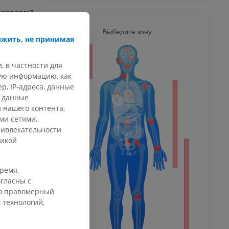
ереводом?
Ь
Выберите зону
ВСЕ Т
жить, не принимая
ечность
, в частности для
кую информацию, как
.M. (2009).
, IP-адреса, данные
for Students.
и данные
sevier, pp. 6.
афия
 нашего контента,
ечности
uman Body,
ми сетями,
ммы
nstitutes of
ривлекательности
uary 2nd, 2023 <
тикой
my/body/termino
 конечности
время,
гласны с
го правомерный
 технологий,