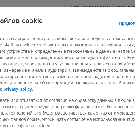
Есть ли проблема с этим п
СООБЩИТЬ
ВЕРХНЯЯ КОНЕЧНОСТЬ
НИЖНЯЯ КОНЕЧНОСТ
айлов cookie
Продол
МРТ верхней
Нижняя кон
третьи лица используют файлы cookie или подобные технологии
Иллюстрации
Литература
конечности
MPT
. Файлы cookie позволяют нам анализировать и сохранять та
ПРЕМИУМ
Drake, R.L., Vogl, A.W. and Mitchell, A.W
го устройства и определенные персональные данные (например
ПРЕМИУМ
‘Chapter 1: The Body’ in
Gray’s anatomy 
я
ьзовании и местонахождении, уникальные идентификаторы). Эт
(2nd ed.) Philadelphia PA 19103-2899: El
Рентгеногр
едующих целях: анализ и улучшение опыта пользователя и/или
МРТ плечевого сустава
нижней кон
SEER Training Modules, Intro to the H
в, измерение и анализ аудитории, взаимодействие с социальны
MPT
Рентгеногра
Anatomical Terminology. U. S. National I
ализированного контента, измерение производительности и п
ПРЕМИУМ
БЕСПЛАТНО
Health, National Cancer Institute. Febr
чения дополнительной информации ознакомьтесь с нашей поли
https://training.seer.cancer.gov/anato
и:
privacy policy
.
logy.html
>
МРТ запястья
МРТ нижней
вать или отказаться от согласия на обработку данных в любое 
MPT
MPT
шим инструментом для настройки файлов cookie. Если вы не со
ПРЕМИУМ
ПРЕМИУМ
ых технологий, это будет расцениваться как отказ от имеюще
бых файлов cookie. Чтобы дать согласие на использование этих
МРТ локтевого сустава
Hip MRI
нять все файлы cookie».
MPT
MPT