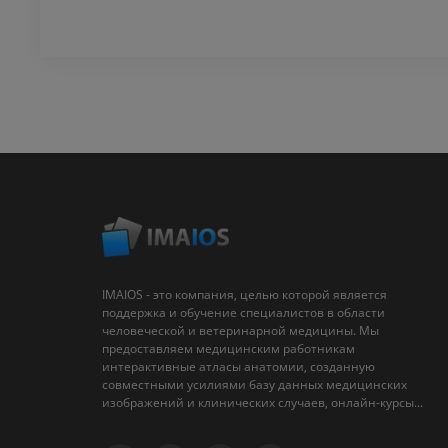
IMAIOS - это компания, целью которой является
поддержка и обучение специалистов в области
человеческой и ветеринарной медицины. Мы
предоставляем медицинским работникам
интерактивные атласы анатомии, созданную
совместными усилиями базу данных медицинских
изображений и клинических случаев, онлайн-курсы...