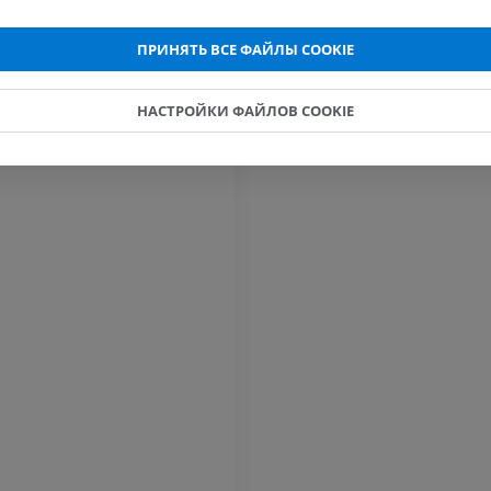
ПРЕМИУМ
ПРЕМИУМ
ПРИНЯТЬ ВСЕ ФАЙЛЫ COOKIE
МРТ кисти
МРТ коленно
MPT
MPT
ПРЕМИУМ
ПРЕМИУМ
НАСТРОЙКИ ФАЙЛОВ COOKIE
Рентгенография
КТ-артрогр
верхней конечности
коленного с
Рентгенограммы
КТ артрограм
ПРЕМИУМ
ПРЕМИУМ
Верхняя конечность
МРТ предпл
Иллюстрации
заднего отд
MPT
ПРЕМИУМ
ПРЕМИУМ
Ангиография артерий
верхней конечности
МРТ передне
Ангиография
стопы
MPT
БЕСПЛАТНО
ПРЕМИУМ