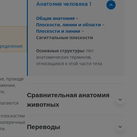
Анатомия человека 1
Общая анатомия
>
Плоскости, линии и области
>
Плоскости и линии
>
Сагиттальные плоскости
пределение
Основные структуры:
Нет
анатомических терминов,
относящихся к этой части тела
ые, проходя
ожении,
ти.
Сравнительная анатомия
лагаются
животных
плоскостям
 поперечные
Переводы
ти.