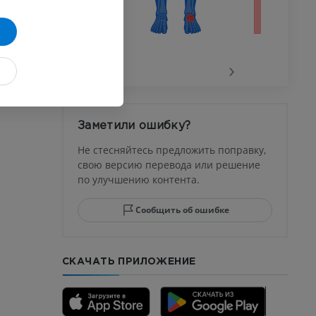
го сустава
‹
›
афия
устава
Заметили ошибку?
ма
Не стесняйтесь предложить поправку,
свою версию перевода или решение
по улучшению контента.
юсны и
ела стопы
Сообщить об ошибке
СКАЧАТЬ ПРИЛОЖЕНИЕ
го отдела