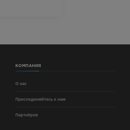
Visible Human Project
Фотографии
Lower limb 
KT
ПРЕМИУМ
ПРЕМИУМ
Голень (арт
кости)
KT
БЕСПЛАТНО
КОМПАНИЯ
Ангиографи
нижних коне
Ангиография
О нас
БЕСПЛАТНО
Присоединяйтесь к нам
Партнёров