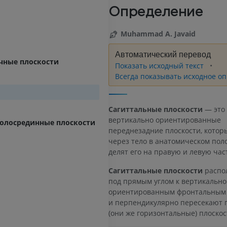
Определение
Muhammad A. Javaid
Автоматический перевод
чные плоскости
Показать исходный текст
Всегда показывать исходное о
Сагиттальные плоскости
— это
вертикально ориентированные
колосрединные плоскости
переднезадние плоскости, котор
через тело в анатомическом пол
делят его на правую и левую час
Сагиттальные плоскости
распо
под прямым углом к вертикально
ориентированным фронтальным 
и перпендикулярно пересекают
(они же горизонтальные) плоскос