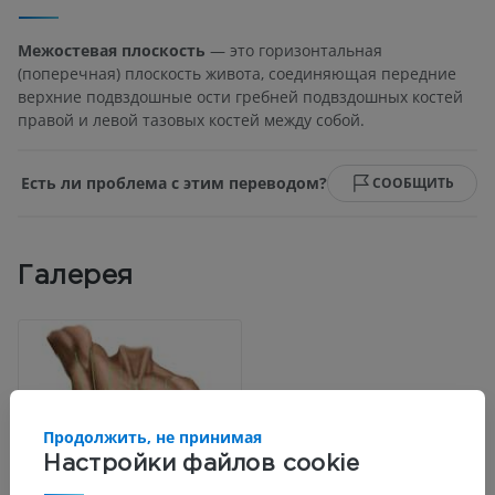
Межостевая плоскость
— это горизонтальная
(поперечная) плоскость живота, соединяющая передние
верхние подвздошные ости гребней подвздошных костей
правой и левой тазовых костей между собой.
Есть ли проблема с этим переводом?
СООБЩИТЬ
Галерея
Продолжить, не принимая
Настройки файлов cookie