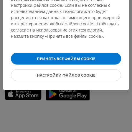
настройки файлов cookie. Если вы не согласны с
использованием данных технологий, это будет
расцениваться как отказ от имеющего правомерный
интерес хранения любых файлов cookie. Чтобы дать
Заметили ошибку?
согласие на использование этих технологий,
нажмите кнопку «Принять все файлы cookie».
Не стесняйтесь предложить поправку, свою версию
перевода или решение по улучшению контента.
Сообщить об ошибке
ПРИНЯТЬ ВСЕ ФАЙЛЫ COOKIE
НАСТРОЙКИ ФАЙЛОВ COOKIE
СКАЧАТЬ ПРИЛОЖЕНИЕ