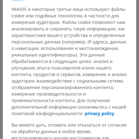
IMAIOS и некоторые третьи лица используют файлы
cookie или подобные технологии, в частности для
измерения аудитории. Файлы cookie позволяют нам
Анатомическая иерархия
анализировать и сохранять такую информацию, как
характеристики вашего устройства и определенные
персональные данные (например, IP-адреса, данные
о навигации, использовании и местонахождении,
Анатомия человека 2
уникальные идентификаторы). Эти данные
обрабатываются в следующих целях: анализ и
улучшение опыта пользователя и/или нашего
Анатомия человека 1
контента, продуктов и сервисов, измерение и анализ
Общая анатомия
>
Плоскости, линии и области
>
аудитории, взаимодействие с социальными сетями,
Плоскости и линии
>
Межостевая плоскость
отображение персонализированного контента,
измерение производительности и
Основные структуры:
Нет анатомических терминов,
привлекательности контента. Для получения
относящихся к этой части тела
дополнительной информации ознакомьтесь с нашей
политикой конфиденциальности:
privacy policy
.
Вы можете дать, отозвать или отказаться от согласия
на обработку данных в любое время,
Переводы
воспользовавшись нашим инструментом для