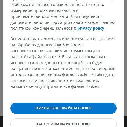
Заметили ошибку?
отображение персонализированного контента,
измерение производительности и
Не стесняйтесь предложить поправку, свою версию
привлекательности контента. Для получения
перевода или решение по улучшению контента.
дополнительной информации ознакомьтесь с нашей
политикой конфиденциальности:
privacy policy
.
Сообщить об ошибке
Вы можете дать, отозвать или отказаться от согласия
на обработку данных в любое время,
воспользовавшись нашим инструментом для
СКАЧАТЬ ПРИЛОЖЕНИЕ
настройки файлов cookie. Если вы не согласны с
использованием данных технологий, это будет
расцениваться как отказ от имеющего правомерный
интерес хранения любых файлов cookie. Чтобы дать
согласие на использование этих технологий,
нажмите кнопку «Принять все файлы cookie».
ПРИНЯТЬ ВСЕ ФАЙЛЫ COOKIE
НАСТРОЙКИ ФАЙЛОВ COOKIE