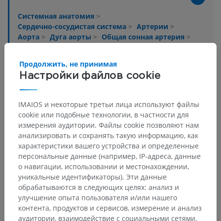
Системная анатомия
>
Сердечно-сосудистая система
>
Артерии
>
Аорта
>
Дуга аорты
>
Общая сонная артерия
>
Внутренняя сонная артерия
>
Мозговая часть
>
Передняя ворсинчатая артерия
>
Продолжить, не принимая
Ветви к ядрам гипоталамуса
Настройки файлов cookie
Основные структуры:
Нет анатомических терминов,
относящихся к этой части тела
IMAIOS и некоторые третьи лица используют файлы
cookie или подобные технологии, в частности для
измерения аудитории. Файлы cookie позволяют нам
анализировать и сохранять такую информацию, как
Нейроанатомия человека
характеристики вашего устройства и определенные
персональные данные (например, IP-адреса, данные
о навигации, использовании и местонахождении,
уникальные идентификаторы). Эти данные
Переводы
обрабатываются в следующих целях: анализ и
улучшение опыта пользователя и/или нашего
контента, продуктов и сервисов, измерение и анализ
аудитории, взаимодействие с социальными сетями,